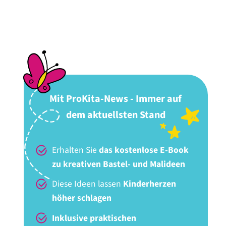
Mit ProKita-News - Immer auf
dem aktuellsten Stand
Erhalten Sie
das kostenlose E-Book
zu kreativen Bastel- und Malideen
Diese Ideen lassen
Kinderherzen
höher schlagen
Inklusive praktischen