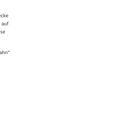
ecke
 auf
ase
bahn“