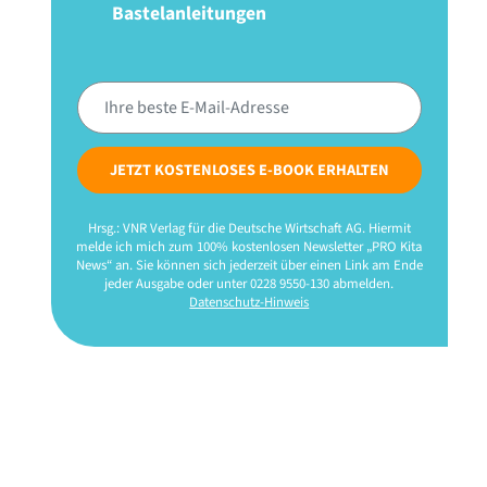
Bastelanleitungen
JETZT KOSTENLOSES E-BOOK ERHALTEN
Hrsg.: VNR Verlag für die Deutsche Wirtschaft AG. Hiermit
melde ich mich zum 100% kostenlosen Newsletter „PRO Kita
News“ an. Sie können sich jederzeit über einen Link am Ende
jeder Ausgabe oder unter 0228 9550-130 abmelden.
Datenschutz-Hinweis