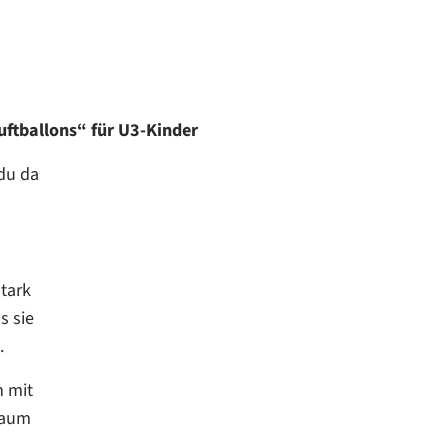
uftballons“ für U3-Kinder
 du da
stark
s sie
.
n mit
Raum