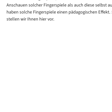
Warum sind Fingerspiele so beliebt?
Anschauen solcher Fingerspiele als auch diese selbst 
haben solche Fingerspiele einen pädagogischen Effekt. 5
Beliebte Fingerspiele: Anleitung für die Praxis
stellen wir Ihnen hier vor.
Fazit: Fingerspiele sind bei Kindern und Eltern beliebt