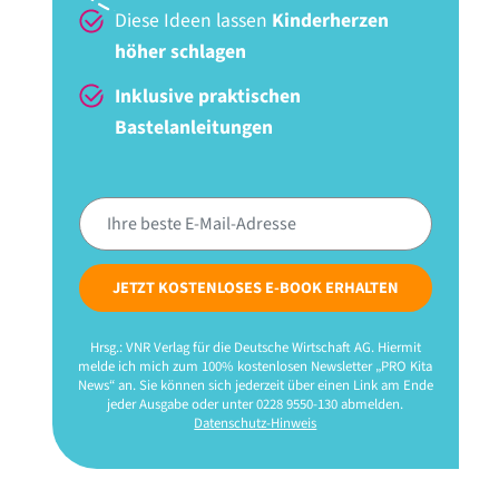
Diese Ideen lassen
Kinderherzen
höher schlagen
Inklusive praktischen
Bastelanleitungen
JETZT KOSTENLOSES E-BOOK ERHALTEN
Hrsg.: VNR Verlag für die Deutsche Wirtschaft AG. Hiermit
melde ich mich zum 100% kostenlosen Newsletter „PRO Kita
News“ an. Sie können sich jederzeit über einen Link am Ende
jeder Ausgabe oder unter 0228 9550-130 abmelden.
Datenschutz-Hinweis