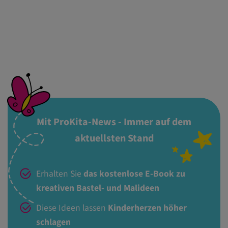
Mit ProKita-News - Immer auf dem
aktuellsten Stand
Erhalten Sie
das kostenlose E-Book zu
kreativen Bastel- und Malideen
Diese Ideen lassen
Kinderherzen höher
schlagen