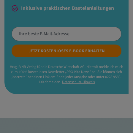
Inklusive praktischen Bastelanleitungen
JETZT KOSTENLOSES E-BOOK ERHALTEN
Hrsg.: VNR Verlag für die Deutsche Wirtschaft AG. Hiermit melde ich mich
zum 100% kostenlosen Newsletter „PRO Kita News“ an. Sie können sich
jederzeit über einen Link am Ende jeder Ausgabe oder unter 0228 9550-
130 abmelden.
Datenschutz-Hinweis