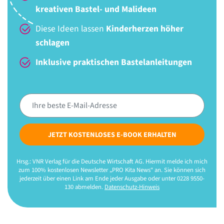
kreativen Bastel- und Malideen
Diese Ideen lassen
Kinderherzen höher
schlagen
Inklusive praktischen Bastelanleitungen
JETZT KOSTENLOSES E-BOOK ERHALTEN
Hrsg.: VNR Verlag für die Deutsche Wirtschaft AG. Hiermit melde ich mich
zum 100% kostenlosen Newsletter „PRO Kita News“ an. Sie können sich
jederzeit über einen Link am Ende jeder Ausgabe oder unter 0228 9550-
130 abmelden.
Datenschutz-Hinweis