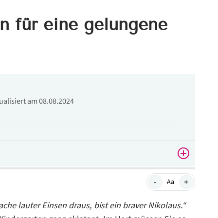
n für eine gelungene
tualisiert am 08.08.2024
-
+
Aa
che lauter Einsen draus, bist ein braver Nikolaus.“