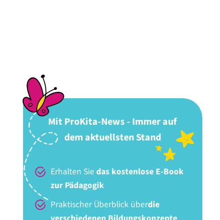
Mit ProKita-News - Immer auf
dem aktuellsten Stand
Erhalten Sie
das kostenlose E-Book
zur Pädagogik
Praktischer Überblick über
die
verschiedenen Bildungskonzepte