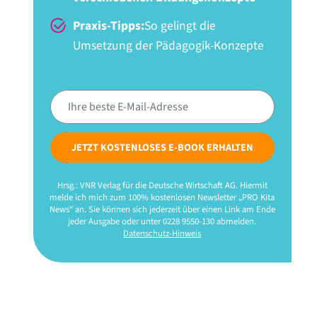
Praxis-Tipps:
So gelingt die
Umsetzung der Pädagogik-Konzepte
JETZT KOSTENLOSES E-BOOK ERHALTEN
Hrsg.: VNR Verlag für die Deutsche Wirtschaft AG. Hiermit
melde ich mich zum 100% kostenlosen Newsletter „PRO Kita
News“ an. Sie können sich jederzeit über einen Link am Ende
jeder Ausgabe oder unter 0228 9550-130 abmelden.
Datenschutz-Hinweis