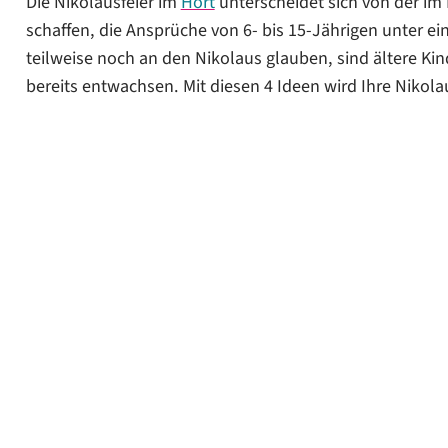
Die Nikolausfeier im
Hort
unterscheidet sich von der im
schaffen, die Ansprüche von 6- bis 15-Jährigen unter ei
Eine Talentshow stimmt jeden Nikolaus gütig
teilweise noch an den Nikolaus glauben, sind ältere K
bereits entwachsen. Mit diesen 4 Ideen wird Ihre Nikolau