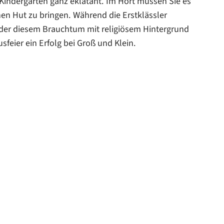
 Kindergarten ganz eklatant. Im Hort müssen Sie es
nen Hut zu bringen. Während die Erstklässler
inder diesem Brauchtum mit religiösem Hintergrund
sfeier ein Erfolg bei Groß und Klein.