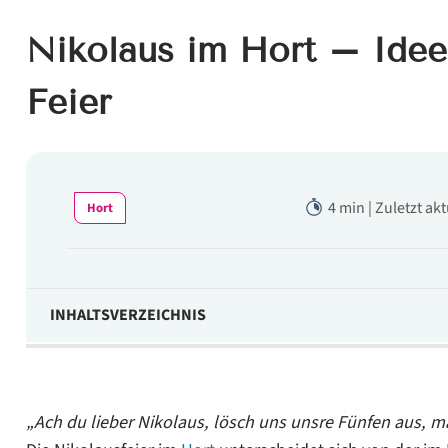
Nikolaus im Hort – Idee
Feier
4 min | Zuletzt ak
Hort
INHALTSVERZEICHNIS
Verlegen Sie die Feier ins Freie
Initiieren Sie mit den Kindern ein Rollenspiel
„Ach du lieber Nikolaus, lösch uns unsre Fünfen aus, ma
Lobeshymnen in Rätselform hören Hortkinder gerne