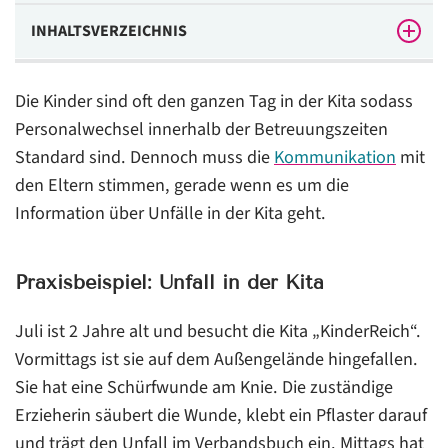
INHALTSVERZEICHNIS
Praxisbeispiel: Unfall in der Kita
Die Kinder sind oft den ganzen Tag in der Kita sodass
Rechtlicher Hintergrund bei Unfällen in der Kita
Personalwechsel innerhalb der Betreuungszeiten
Standard sind. Dennoch muss die
Kommunikation
mit
Das ist zu tun
den Eltern stimmen, gerade wenn es um die
Schaffen Sie Problembewusstsein im Team
Information über Unfälle in der Kita geht.
Strukturieren Sie Übergaben
Empfehlung bei Unfällen
Praxisbeispiel: Unfall in der Kita
Juli ist 2 Jahre alt und besucht die Kita „KinderReich“.
Vormittags ist sie auf dem Außengelände hingefallen.
Sie hat eine Schürfwunde am Knie. Die zuständige
Erzieherin säubert die Wunde, klebt ein Pflaster darauf
und trägt den Unfall im Verbandsbuch ein. Mittags hat