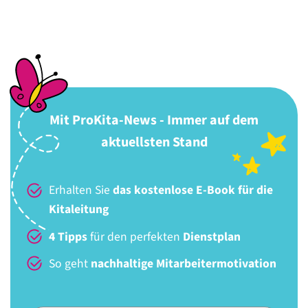
Mit ProKita-News - Immer auf dem
aktuellsten Stand
Erhalten Sie
das kostenlose E-Book für die
Kitaleitung
4 Tipps
für den perfekten
Dienstplan
So geht
nachhaltige Mitarbeitermotivation