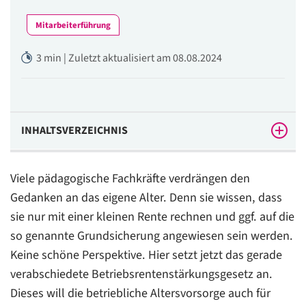
Mitarbeiterführung
3 min | Zuletzt aktualisiert am 08.08.2024
INHALTSVERZEICHNIS
Praxisbeispiel
Viele pädagogische Fachkräfte verdrängen den
Rechtlicher Hintergrund
Gedanken an das eigene Alter. Denn sie wissen, dass
sie nur mit einer kleinen Rente rechnen und ggf. auf die
Das ist zu tun
so genannte Grundsicherung angewiesen sein werden.
Übersicht: Neuerungen durch das
Keine schöne Perspektive. Hier setzt jetzt das gerade
Betriebsrentenstärkungsgesetz
verabschiedete Betriebsrentenstärkungsgesetz an.
Empfehlung
Dieses will die betriebliche Altersvorsorge auch für