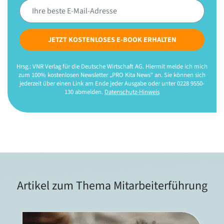
JETZT KOSTENLOSES E-BOOK ERHALTEN
Hrsg.: VNR Verlag für die Deutsche Wirtschaft AG. Hiermit melde ich mich
zum 100% kostenlosen Newsletter „PRO Kita News“ an. Sie können sich
jederzeit über einen Link am Ende jeder Ausgabe oder unter 0228 9550-
130 abmelden.
Datenschutz-Hinweis
Artikel zum Thema Mitarbeiterführung