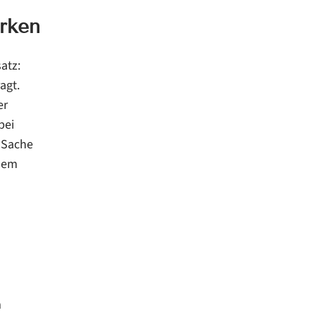
ärken
atz:
agt.
er
bei
e Sache
esem
m