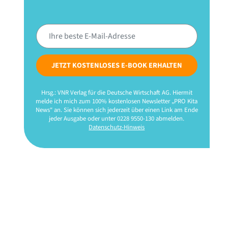
JETZT KOSTENLOSES E-BOOK ERHALTEN
Hrsg.: VNR Verlag für die Deutsche Wirtschaft AG. Hiermit
melde ich mich zum 100% kostenlosen Newsletter „PRO Kita
News“ an. Sie können sich jederzeit über einen Link am Ende
jeder Ausgabe oder unter 0228 9550-130 abmelden.
Datenschutz-Hinweis