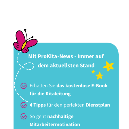
Mit ProKita-News - Immer auf
dem aktuellsten Stand
Erhalten Sie
das kostenlose E-Book
für die Kitaleitung
4 Tipps
für den perfekten
Dienstplan
So geht
nachhaltige
Mitarbeitermotivation