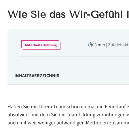
Wie Sie das Wir-Gefühl 
3 min | Zuletzt ak
Mitarbeiterführung
INHALTSVERZEICHNIS
Mit Erfolgserlebnissen den Teamgeist stärken
Die Gemeinschaftsleistung hervorheben
Haben Sie mit Ihrem Team schon einmal ein Feuerlauf-E
Beziehen Sie alle Kolleginnen mit ein
absolviert, mit dem Sie die Teambildung voranbringen 
auch mit weit weniger aufwändigen Methoden zusammen
Mit Rückhalt das Vertrauen stärken