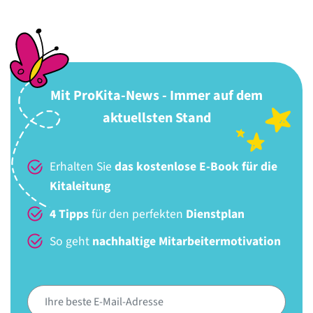
Mit ProKita-News - Immer auf dem
aktuellsten Stand
Erhalten Sie
das kostenlose E-Book für die
Kitaleitung
4 Tipps
für den perfekten
Dienstplan
So geht
nachhaltige Mitarbeitermotivation