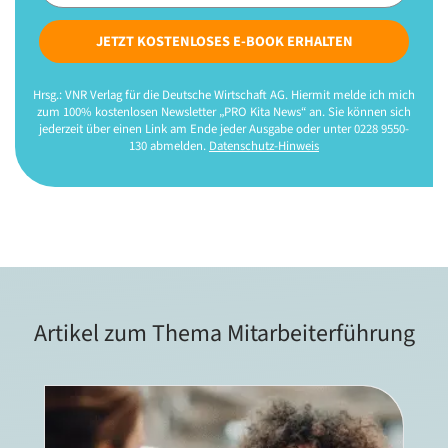
JETZT KOSTENLOSES E-BOOK ERHALTEN
Hrsg.: VNR Verlag für die Deutsche Wirtschaft AG. Hiermit melde ich mich
zum 100% kostenlosen Newsletter „PRO Kita News“ an. Sie können sich
jederzeit über einen Link am Ende jeder Ausgabe oder unter 0228 9550-
130 abmelden.
Datenschutz-Hinweis
Artikel zum Thema Mitarbeiterführung