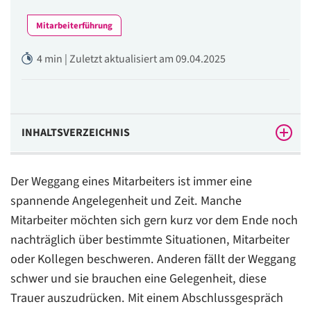
Mitarbeiterführung
4 min | Zuletzt aktualisiert am 09.04.2025
INHALTSVERZEICHNIS
So funktioniert ein Abschlussgespräch
Der Weggang eines Mitarbeiters ist immer eine
Mustervorlage: Einladung zum Abschlussgespräch
spannende Angelegenheit und Zeit. Manche
Mitarbeiter möchten sich gern kurz vor dem Ende noch
So führen Sie das Gespräch: Inhaltliche Fragen
nachträglich über bestimmte Situationen, Mitarbeiter
Nachbereitungsmaßnahmen und freiwillige
oder Kollegen beschweren. Anderen fällt der Weggang
Kontaktaufnahme
schwer und sie brauchen eine Gelegenheit, diese
Informieren Sie das Team über den Abschied
Trauer auszudrücken. Mit einem Abschlussgespräch