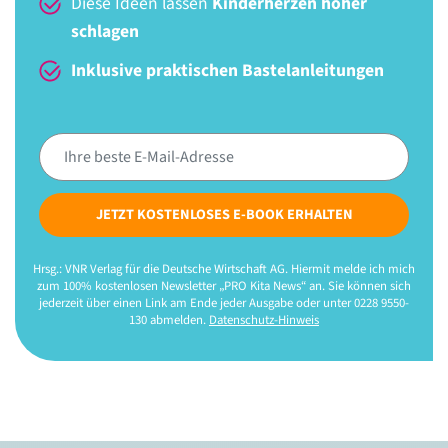
Diese Ideen lassen
Kinderherzen höher
schlagen
Inklusive praktischen Bastelanleitungen
JETZT KOSTENLOSES E-BOOK ERHALTEN
Hrsg.: VNR Verlag für die Deutsche Wirtschaft AG. Hiermit melde ich mich
zum 100% kostenlosen Newsletter „PRO Kita News“ an. Sie können sich
jederzeit über einen Link am Ende jeder Ausgabe oder unter 0228 9550-
130 abmelden.
Datenschutz-Hinweis