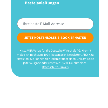
Bastelanleitungen
JETZT KOSTENLOSES E-BOOK ERHALTEN
Hrsg.: VNR Verlag für die Deutsche Wirtschaft AG. Hiermit
melde ich mich zum 100% kostenlosen Newsletter „PRO Kita
News“ an. Sie können sich jederzeit über einen Link am Ende
jeder Ausgabe oder unter 0228 9550-130 abmelden.
Datenschutz-Hinweis