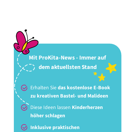
Mit ProKita-News - Immer auf
dem aktuellsten Stand
Erhalten Sie
das kostenlose E-Book
zu kreativen Bastel- und Malideen
Diese Ideen lassen
Kinderherzen
höher schlagen
Inklusive praktischen