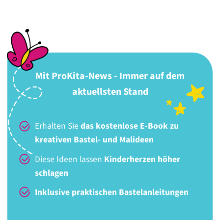
Mit ProKita-News - Immer auf dem
aktuellsten Stand
Erhalten Sie
das kostenlose E-Book zu
kreativen Bastel- und Malideen
Diese Ideen lassen
Kinderherzen höher
schlagen
Inklusive praktischen Bastelanleitungen