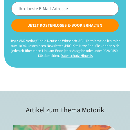
JETZT KOSTENLOSES E-BOOK ERHALTEN
Hrsg.: VNR Verlag für die Deutsche Wirtschaft AG. Hiermit melde ich mich
zum 100% kostenlosen Newsletter „PRO Kita News“ an. Sie können sich
jederzeit über einen Link am Ende jeder Ausgabe oder unter 0228 9550-
130 abmelden.
Datenschutz-Hinweis
Artikel zum Thema Motorik