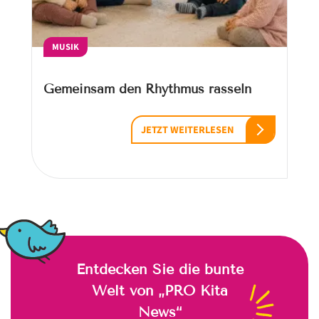
MUSIK
Gemeinsam den Rhythmus rasseln
JETZT WEITERLESEN
Entdecken Sie die bunte
Welt von „PRO Kita
News“