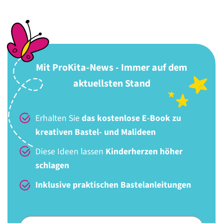
Mit ProKita-News - Immer auf dem
aktuellsten Stand
Erhalten Sie
das kostenlose E-Book zu
kreativen Bastel- und Malideen
Diese Ideen lassen
Kinderherzen höher
schlagen
Inklusive praktischen Bastelanleitungen