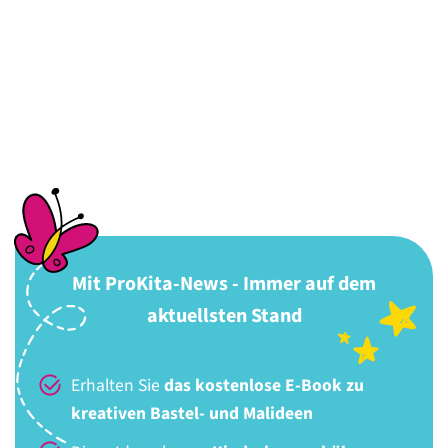
Mit ProKita-News - Immer auf dem
aktuellsten Stand
Erhalten Sie
das kostenlose E-Book zu
kreativen Bastel- und Malideen