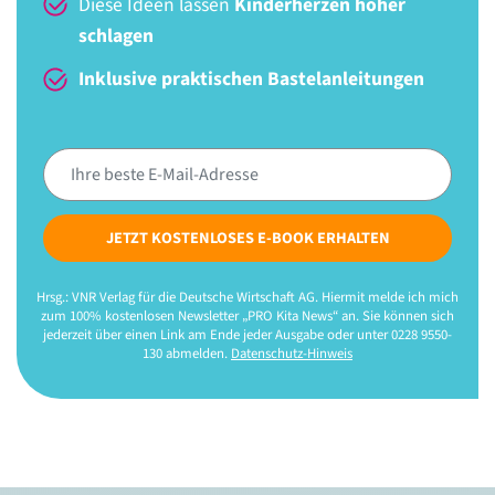
Diese Ideen lassen
Kinderherzen höher
schlagen
Inklusive praktischen Bastelanleitungen
JETZT KOSTENLOSES E-BOOK ERHALTEN
Hrsg.: VNR Verlag für die Deutsche Wirtschaft AG. Hiermit melde ich mich
zum 100% kostenlosen Newsletter „PRO Kita News“ an. Sie können sich
jederzeit über einen Link am Ende jeder Ausgabe oder unter 0228 9550-
130 abmelden.
Datenschutz-Hinweis