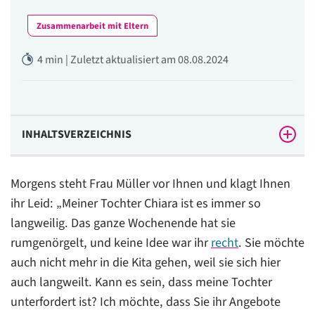
Zusammenarbeit mit Eltern
4 min | Zuletzt aktualisiert am 08.08.2024
INHALTSVERZEICHNIS
1. Langeweile bei Kindern ist ein wichtiges Signal
Morgens steht Frau Müller vor Ihnen und klagt Ihnen
2. Den Sinn einer Beschäftigung zu erkennen ist für
ihr Leid: „Meiner Tochter Chiara ist es immer so
Kinder bedeutend
langweilig. Das ganze Wochenende hat sie
3. Langeweile entsteht, wenn Stress wegfällt
rumgenörgelt, und keine Idee war ihr
recht
. Sie möchte
auch nicht mehr in die Kita gehen, weil sie sich hier
4. Langeweile in der Kita ist auch wichtig
auch langweilt. Kann es sein, dass meine Tochter
5. So gehen Erwachsene mit der kindlichen
unterfordert ist? Ich möchte, dass Sie ihr Angebote
Langeweile um