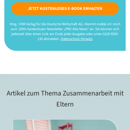
JETZT KOSTENLOSES E-BOOK ERHALTEN
Hrsg.: VNR Verlag für die Deutsche Wirtschaft AG. Hiermit melde ich mich
zum 100% kostenlosen Newsletter „PRO Kita News“ an. Sie können sich
jederzeit über einen Link am Ende jeder Ausgabe oder unter 0228 9550-
130 abmelden.
Datenschutz-Hinweis
Artikel zum Thema Zusammenarbeit mit
Eltern