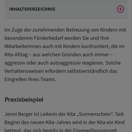
INHALTSVERZEICHNIS
Praxisbeispiel
Im Zuge der zunehmenden Betreuung von Kindern mit
Rechtlicher Hintergrund
besonderem Förderbedarf werden Sie und Ihre
Mitarbeiterinnen auch mit Kindern konfrontiert, die im
Das ist zu tun
Kita-Alltag – aus welchen Gründen auch immer –
Legen Sie klare Grenzen fest
aggressiv oder auch autoaggressiv reagieren. Solche
Haben Sie ein ADS-Kind in der Kita?
Verhaltensweisen erfordern selbstverständlich das
Eingreifen Ihres Teams.
Praxisbeispiel
Jenni Berger ist Leiterin der Kita „Sonnenschein“. Seit
Beginn des neuen Kita-Jahres wird in der Kita ein Kind
betreut, das sich bereits in der Eingewöhnungszeit