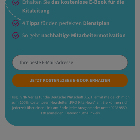
Erhalten Sie
das kostenlose E-Book für die
Kitaleitung
4 Tipps
für den perfekten
Dienstplan
So geht
nachhaltige Mitarbeitermotivation
JETZT KOSTENLOSES E-BOOK ERHALTEN
Hrsg.: VNR Verlag für die Deutsche Wirtschaft AG. Hiermit melde ich mich
zum 100% kostenlosen Newsletter „PRO Kita News“ an. Sie können sich
jederzeit über einen Link am Ende jeder Ausgabe oder unter 0228 9550-
130 abmelden.
Datenschutz-Hinweis