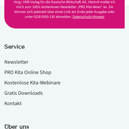
Hrsg.: VNR Verlag für die Deutsche Wirtschaft AG. Hiermit melde ich
mich zum 100% kostenlosen Newsletter „PRO Kita News“ an. Sie
können sich jederzeit über einen Link am Ende jeder Ausgabe oder
unter 0228 9550-130 abmelden.
Datenschutz-Hinweis
Service
Newsletter
PRO Kita Online Shop
Kostenlose Kita-Webinare
Gratis Downloads
Kontakt
Über uns