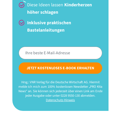
Diese Ideen lassen
Kinderherzen
höher schlagen
Inklusive praktischen
Bastelanleitungen
JETZT KOSTENLOSES E-BOOK ERHALTEN
Hrsg.: VNR Verlag für die Deutsche Wirtschaft AG. Hiermit
melde ich mich zum 100% kostenlosen Newsletter „PRO Kita
News“ an. Sie können sich jederzeit über einen Link am Ende
jeder Ausgabe oder unter 0228 9550-130 abmelden.
Datenschutz-Hinweis