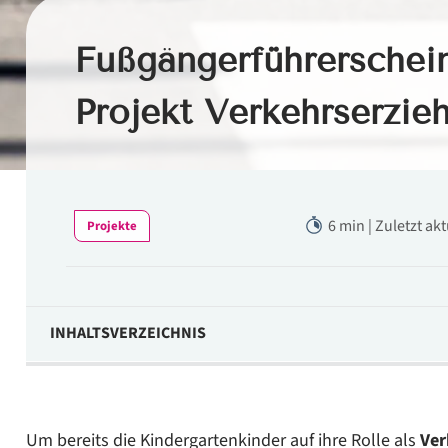
Fußgängerführerschei
Projekt Verkehrserzie
6 min | Zuletzt ak
Projekte
INHALTSVERZEICHNIS
Kinder sollten früh lernen wie sie sich im Straßenverkehr
Der Fußgängerführerschein für Kita-Kinder
Um bereits die Kindergartenkinder auf ihre Rolle als
Ver