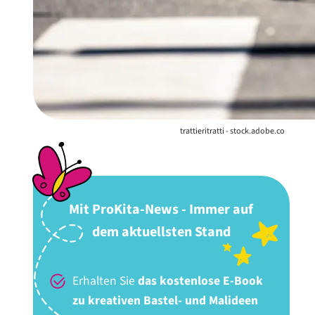
trattieritratti - stock.adobe.co
Mit ProKita-News - Immer auf
dem aktuellsten Stand
Erhalten Sie
das kostenlose E-Book
zu kreativen Bastel- und Malideen