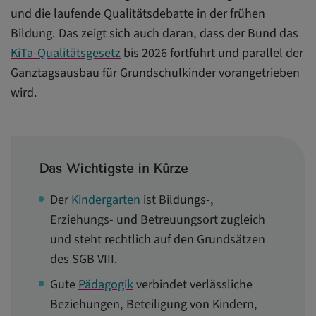
und die laufende Qualitätsdebatte in der frühen
Konflikte unter Kindern gehören zum Kindergarten
Bildung. Das zeigt sich auch daran, dass der Bund das
dazu – Grenzverletzungen nicht
KiTa-Qualitätsgesetz
bis 2026 fortführt und parallel der
Konzepte im Kindergarten: Woran gute Einrichtungen
Ganztagsausbau für Grundschulkinder vorangetrieben
zu erkennen sind
wird.
Kindergarten als Bildungsort: Entscheidend ist nicht
nur, was angeboten wird
Das Wichtigste in Kürze
Der
Kindergarten
ist Bildungs-,
Erziehungs- und Betreuungsort zugleich
und steht rechtlich auf den Grundsätzen
des SGB VIII.
Gute
Pädagogik
verbindet verlässliche
Beziehungen, Beteiligung von Kindern,