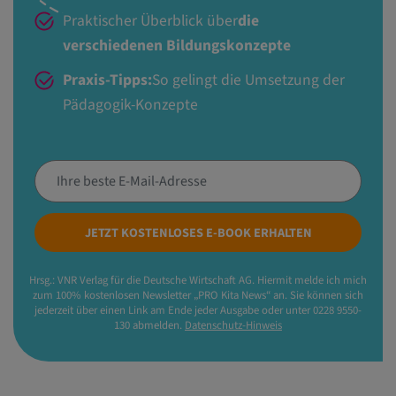
Praktischer Überblick über
die
verschiedenen Bildungskonzepte
Praxis-Tipps:
So gelingt die Umsetzung der
Pädagogik-Konzepte
JETZT KOSTENLOSES E-BOOK ERHALTEN
Hrsg.: VNR Verlag für die Deutsche Wirtschaft AG. Hiermit melde ich mich
zum 100% kostenlosen Newsletter „PRO Kita News“ an. Sie können sich
jederzeit über einen Link am Ende jeder Ausgabe oder unter 0228 9550-
130 abmelden.
Datenschutz-Hinweis