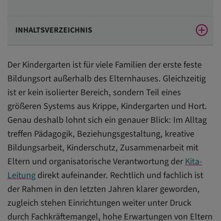
INHALTSVERZEICHNIS
Was den Kindergarten heute ausmacht
Der Kindergarten ist für viele Familien der erste feste
Pädagogik im Kindergarten: Was Kinder im Alltag
Bildungsort außerhalb des Elternhauses. Gleichzeitig
wirklich stärkt
ist er kein isolierter Bereich, sondern Teil eines
Kreative Bildungsarbeit im Kindergarten: Lernen
größeren Systems aus Krippe, Kindergarten und Hort.
entsteht nicht nur am Tisch
Genau deshalb lohnt sich ein genauer Blick: Im Alltag
treffen Pädagogik, Beziehungsgestaltung, kreative
Kindergarten, Krippe und Hort: Unterschiede
Bildungsarbeit, Kinderschutz, Zusammenarbeit mit
verstehen, Übergänge gut gestalten
Eltern und organisatorische Verantwortung der
Kita-
Eltern im Kindergarten: Zusammenarbeit ist Teil
Leitung
direkt aufeinander. Rechtlich und fachlich ist
professioneller Qualität
der Rahmen in den letzten Jahren klarer geworden,
Kita-Leitung im Kindergarten: Zwischen Pädagogik,
zugleich stehen Einrichtungen weiter unter Druck
Personal und Qualitätsentwicklung
durch Fachkräftemangel, hohe Erwartungen von Eltern