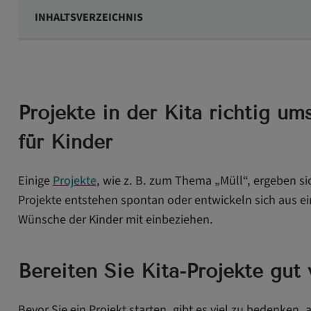
INHALTSVERZEICHNIS
Projekte in der Kita richtig umsetzen – Spaß & Spannung
Bereiten Sie Kita-Projekte gut vor
Diese Themenbereiche eignen sich für Projekte im Kind
Projekte in der Kita richtig 
Das können Sie bei Kita-Projekten tun
für Kinder
Ziele von Projektarbeit in der Kita
Einige
Projekte
, wie z. B. zum Thema „Müll“, ergeben si
Projekte entstehen spontan oder entwickeln sich aus ein
Wünsche der Kinder mit einbeziehen.
Bereiten Sie Kita-Projekte gut 
Bevor Sie ein Projekt starten, gibt es viel zu bedenken, 