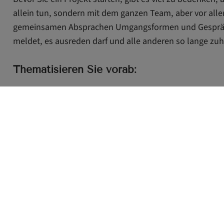
allein tun, sondern mit dem ganzen Team, aber vor alle
gemeinsamen Absprachen Umgangsformen und Gesprächsr
meldet, es ausreden darf und alle anderen so lange zuhör
Thematisieren Sie vorab:
Um welches Thema soll es gehen?
Wie finde ich das passende Thema?
Welche Ziele wollen wir erreichen?
Durch welche Methode soll das Ziel erreicht werden?
Welche Vorarbeiten müssen geleistet werden?
Wo soll das Projekt stattfinden?
Welche Materialien und wie viel Geld werden benötig
Wie ist der organisatorische Ablauf? In welchen Arbe