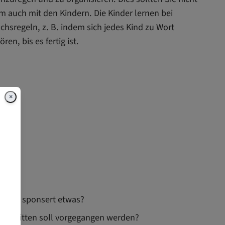
m auch mit den Kindern. Die Kinder lernen bei
egeln, z. B. indem sich jedes Kind zu Wort
en, bis es fertig ist.
×
t? Wer sponsert etwas?
itsschritten soll vorgegangen werden?