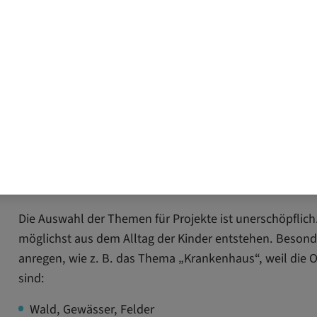
Wie soll der Abschluss des Projektes aussehen?
Setzen Sie sich dann mit allen Beteiligten, auch mit d
welche Aufgaben übernehmen soll, welche Voraussetz
oder informiert werden muss.
Diese Themenbereiche eignen s
Kindergarten
Die Auswahl der Themen für Projekte ist unerschöpflich
möglichst aus dem Alltag der Kinder entstehen. Besonde
anregen, wie z. B. das Thema „Krankenhaus“, weil die
sind:
Wald, Gewässer, Felder