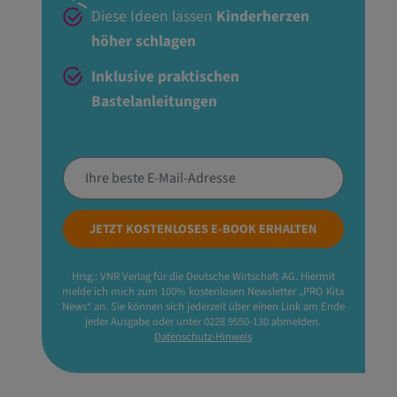
Diese Ideen lassen
Kinderherzen
höher schlagen
Inklusive praktischen
Bastelanleitungen
JETZT KOSTENLOSES E-BOOK ERHALTEN
Hrsg.: VNR Verlag für die Deutsche Wirtschaft AG. Hiermit
melde ich mich zum 100% kostenlosen Newsletter „PRO Kita
News“ an. Sie können sich jederzeit über einen Link am Ende
jeder Ausgabe oder unter 0228 9550-130 abmelden.
Datenschutz-Hinweis