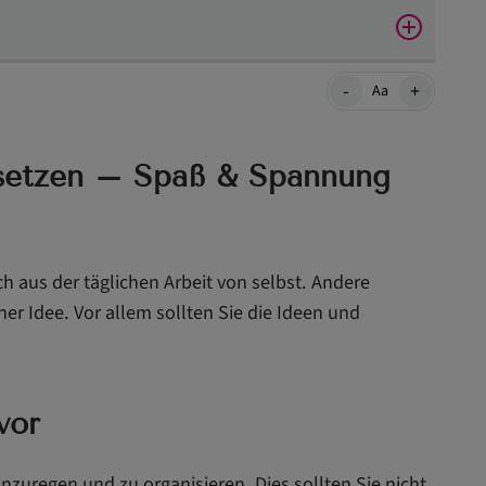
 für Kinder
-
+
Aa
ergarten
umsetzen – Spaß & Spannung
ch aus der täglichen Arbeit von selbst. Andere
er Idee. Vor allem sollten Sie die Ideen und
vor
anzuregen und zu organisieren. Dies sollten Sie nicht