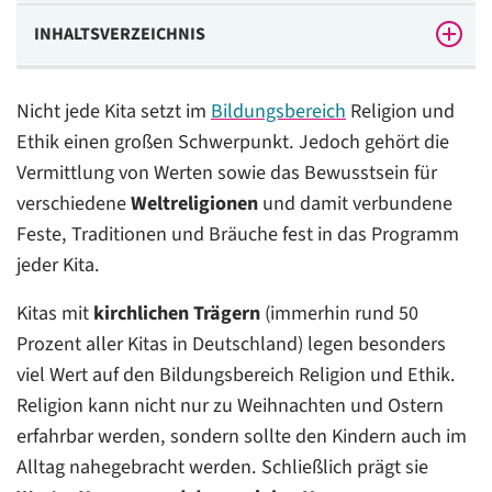
INHALTSVERZEICHNIS
Warum ist der Bildungsbereich Religion und Ethik in
Nicht jede Kita setzt im
Bildungsbereich
Religion und
der Kita so wichtig?
Ethik einen großen Schwerpunkt. Jedoch gehört die
Wie lassen sich Religion und Glauben Kindern einfach
Vermittlung von Werten sowie das Bewusstsein für
erklären?
verschiedene
Weltreligionen
und damit verbundene
Wie lässt sich Kindern Ethik näherbringen?
Feste, Traditionen und Bräuche fest in das Programm
jeder Kita.
Wie bringt man Kindern andere Religionen näher?
Kitas mit
kirchlichen Trägern
(immerhin rund 50
Wie können Religion und Ethik in den Kita-Alltag
Prozent aller Kitas in Deutschland) legen besonders
integriert werden?
viel Wert auf den Bildungsbereich Religion und Ethik.
Exkurs: Lieder, um Kinder in den Bereichen Religion
Religion kann nicht nur zu Weihnachten und Ostern
und Ethik zu fördern
erfahrbar werden, sondern sollte den Kindern auch im
Fazit: Religion und Ethik sind ein wichtiger
Alltag nahegebracht werden. Schließlich prägt sie
Bildungsbereich in der Kita