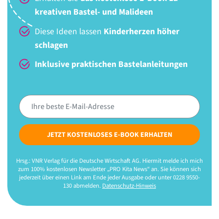
kreativen Bastel- und Malideen
Diese Ideen lassen
Kinderherzen höher
schlagen
Inklusive praktischen Bastelanleitungen
JETZT KOSTENLOSES E-BOOK ERHALTEN
Hrsg.: VNR Verlag für die Deutsche Wirtschaft AG. Hiermit melde ich mich
zum 100% kostenlosen Newsletter „PRO Kita News“ an. Sie können sich
jederzeit über einen Link am Ende jeder Ausgabe oder unter 0228 9550-
130 abmelden.
Datenschutz-Hinweis