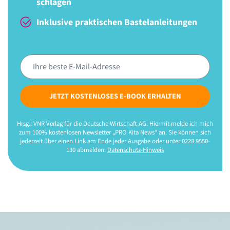
schlagen
Inklusive praktischen Bastelanleitungen
JETZT KOSTENLOSES E-BOOK ERHALTEN
Hrsg.: VNR Verlag für die Deutsche Wirtschaft AG. Hiermit melde ich mich
zum 100% kostenlosen Newsletter „PRO Kita News“ an. Sie können sich
jederzeit über einen Link am Ende jeder Ausgabe oder unter 0228 9550-
130 abmelden.
Datenschutz-Hinweis