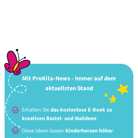
Mit ProKita-News - Immer auf dem
aktuellsten Stand
Erhalten Sie
das kostenlose E-Book zu
kreativen Bastel- und Malideen
Diese Ideen lassen
Kinderherzen höher