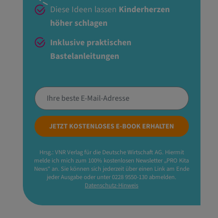
Diese Ideen lassen
Kinderherzen
höher schlagen
Inklusive praktischen
Bastelanleitungen
JETZT KOSTENLOSES E-BOOK ERHALTEN
Hrsg.: VNR Verlag für die Deutsche Wirtschaft AG. Hiermit
melde ich mich zum 100% kostenlosen Newsletter „PRO Kita
News“ an. Sie können sich jederzeit über einen Link am Ende
jeder Ausgabe oder unter 0228 9550-130 abmelden.
Datenschutz-Hinweis