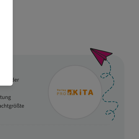
eich der
atung
 achtgrößte