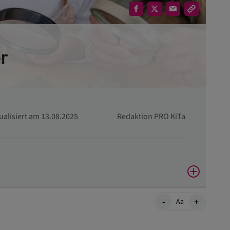
r
tualisiert am 13.08.2025
Redaktion PRO KiTa
e im Kindergarten
-
+
Aa