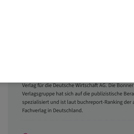
Von: Redaktion PRO KiTa
Der Fachverlag PRO KiTa ist ein Unternehmensber
Verlag für die Deutsche Wirtschaft AG. Die Bonner
Verlagsgruppe hat sich auf die publizistische Ber
spezialisiert und ist laut buchreport-Ranking der
Fachverlag in Deutschland.