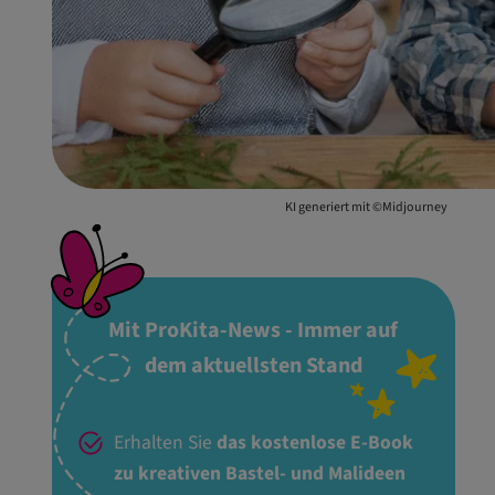
KI generiert mit ©Midjourney
Mit ProKita-News - Immer auf
dem aktuellsten Stand
Erhalten Sie
das kostenlose E-Book
zu kreativen Bastel- und Malideen