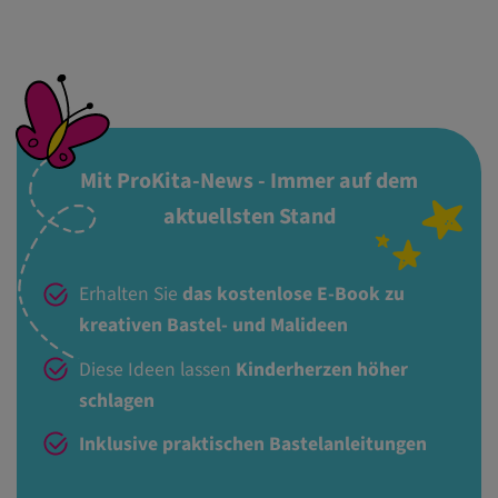
Mit ProKita-News - Immer auf dem
aktuellsten Stand
Erhalten Sie
das kostenlose E-Book zu
kreativen Bastel- und Malideen
Diese Ideen lassen
Kinderherzen höher
schlagen
Inklusive praktischen Bastelanleitungen