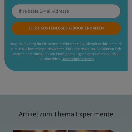
JETZT KOSTENLOSES E-BOOK ERHALTEN
Hrsg.: VNR Verlag für die Deutsche Wirtschaft AG. Hiermit melde ich mich
zum 100% kostenlosen Newsletter „PRO Kita News“ an. Sie können sich
jederzeit über einen Link am Ende jeder Ausgabe oder unter 0228 9550-
130 abmelden.
Datenschutz-Hinweis
Artikel zum Thema Experimente