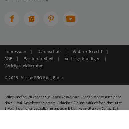
Impressum
Datenschutz
Widerrufsrecht
AGB
Barrierefreiheit
Verträge kündigen
Verträge widerrufen
© 2026 - Verlag PRO Kita, Bonn
Selbstverständlich können Sie unsere kostenlosen Sonder-Reports auch ohne
einen E-Mail-Newsletter anfordern. Schreiben Sie uns dafür einfach eine kurze
E-Mail. Sie erhalten zusätzlich zu unserem E-Mail-Newsletter von Zeit zu Zeit
auch Informationen zu anderen interessanten Angeboten, die im
Zusammenhang mit dem über den Download geäußerten Interesse von Ihnen
stehen.