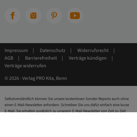
Impressum
Datenschutz
Widerrufsrecht
AGB
Barrierefreiheit
Verträge kündigen
Verträge widerrufen
© 2026 - Verlag PRO Kita, Bonn
Selbstverständlich können Sie unsere kostenlosen Sonder-Reports auch ohne
einen E-Mail-Newsletter anfordern. Schreiben Sie uns dafür einfach eine kurze
E-Mail. Sie erhalten zusätzlich zu unserem E-Mail-Newsletter von Zeit zu Zeit
auch Informationen zu anderen interessanten Angeboten, die im
Zusammenhang mit dem über den Download geäußerten Interesse von Ihnen
stehen.