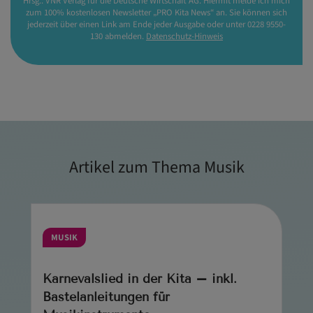
Hrsg.: VNR Verlag für die Deutsche Wirtschaft AG. Hiermit melde ich mich
zum 100% kostenlosen Newsletter „PRO Kita News“ an. Sie können sich
jederzeit über einen Link am Ende jeder Ausgabe oder unter 0228 9550-
130 abmelden.
Datenschutz-Hinweis
Artikel zum Thema Musik
MUSIK
Karnevalslied in der Kita – inkl.
Bastelanleitungen für