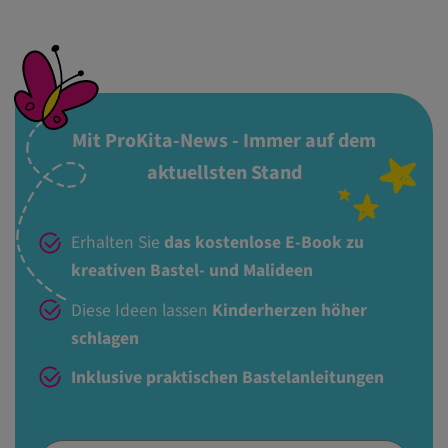
Mit ProKita-News - Immer auf dem
aktuellsten Stand
Erhalten Sie
das kostenlose E-Book zu
kreativen Bastel- und Malideen
Diese Ideen lassen
Kinderherzen höher
schlagen
Inklusive praktischen Bastelanleitungen