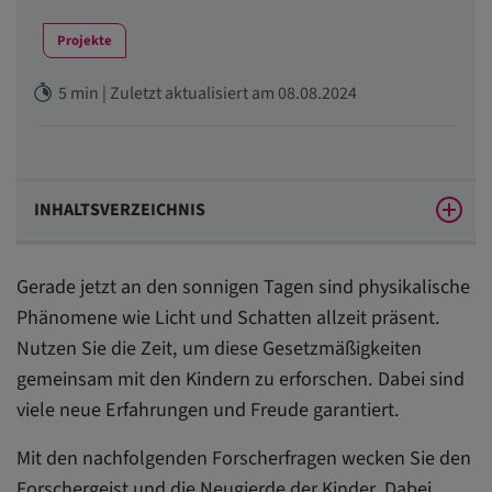
Projekte
5 min | Zuletzt aktualisiert am 08.08.2024
INHALTSVERZEICHNIS
Richten Sie ein Naturlabor ein
Gerade jetzt an den sonnigen Tagen sind physikalische
Haben Sie an alles gedacht? Diese Materialien
Phänomene wie Licht und Schatten allzeit präsent.
brauchen Sie für Ihr Naturlabor
Nutzen Sie die Zeit, um diese Gesetzmäßigkeiten
Forscherfrage 1: Wo gibt es Schatten?
gemeinsam mit den Kindern zu erforschen. Dabei sind
viele neue Erfahrungen und Freude garantiert.
Forscherfrage 2: Wie verändern sich die Schatten?
Mit den nachfolgenden Forscherfragen wecken Sie den
Forscherfrage 3: Wie groß ist der Schatten der Kinder?
Forschergeist und die Neugierde der Kinder. Dabei