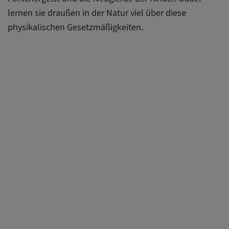
Forscherfrage 4: Wie können wir Schattenkunstwerke
lernen sie draußen in der Natur viel über diese
erschaffen?
physikalischen Gesetzmäßigkeiten.
Forscherfrage 5: Machen alle Gegenstände dunkle
Schatten?
Forscherfrage 6: Ist der Gegenstand durchsichtig oder
undurchsichtig?
Forscherfrage 7: Welche Gegenstände gibt es noch
zum Experimentieren?
Forscherfrage 8: Wie breitet sich Licht aus?
Forscherfrage 9: Wie wird das Sonnenlicht reflektiert?
Forscherfrage 1: Sind unsere Augenlider
lichtdurchlässig?