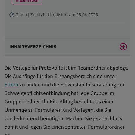
Organisation
3 min | Zuletzt aktualisiert am 25.04.2025
INHALTSVERZEICHNIS
Darum geht es
Die Vorlage für Protokolle ist im Teamordner abgelegt.
So bereiten Sie den Ordner vor
Die Aushänge für den Eingangsbereich sind unter
Eltern
zu finden und die Einverständniserklärung zur
Legen Sie zielgerichtet im Ordner ab
Schweigepflichtsentbindung hat jede Gruppe im
Wie Sie einsortieren
Gruppenordner. Ihr Kita Alltag besteht aus einer
Musterliste: So können Sie Formulare von A bis Z
Unmenge an Formularen und Vorlagen, die Sie
ablegen
wiederkehrend benötigen. Machen Sie jetzt Schluss
damit und legen Sie einen zentralen Formularordner
Fazit