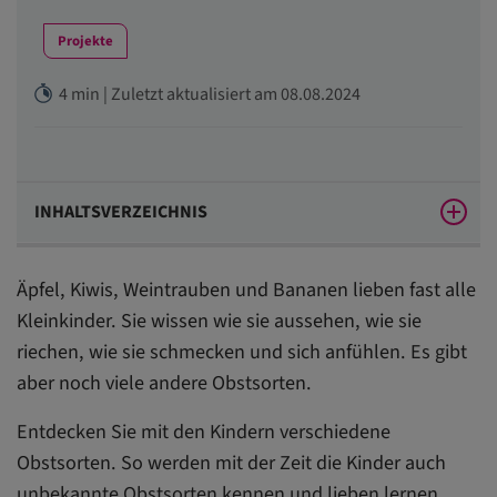
Projekte
4 min | Zuletzt aktualisiert am 08.08.2024
INHALTSVERZEICHNIS
1. Tipp: Die Kleinkinder nehmen die Obstsorten mit
Äpfel, Kiwis, Weintrauben und Bananen lieben fast alle
allen Sinnen wahr
Kleinkinder. Sie wissen wie sie aussehen, wie sie
2. Tipp: Kaufen Sie gemeinsam Obst ein
riechen, wie sie schmecken und sich anfühlen. Es gibt
3. Tipp: Bereiten Sie gemeinsam Obststücke zu
aber noch viele andere Obstsorten.
4. Tipp: Gestalten Sie Obstmahlzeiten zu spannenden
Entdecken Sie mit den Kindern verschiedene
Abenteuern
Obstsorten. So werden mit der Zeit die Kinder auch
unbekannte Obstsorten kennen und lieben lernen.
5. Tipp: Für hartnäckige Obstverweigerer