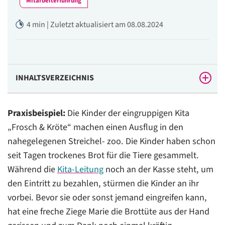
Mitarbeiterführung
4 min | Zuletzt aktualisiert am 08.08.2024
INHALTSVERZEICHNIS
So sieht es mi der Haftung bei Ausflügen in der Kita
Praxisbeispiel:
Die Kinder der eingruppigen Kita
aus
„Frosch & Kröte“ machen einen Ausflug in den
Darauf sollten Sie bei der Planung des Ausflugsziels
nahegelegenen Streichel- zoo. Die Kinder haben schon
achten
seit Tagen trockenes Brot für die Tiere gesammelt.
Muster-Einwilligungserklärung zu einem Kita-Ausflug
Während die
Kita-Leitung
noch an der Kasse steht, um
den Eintritt zu bezahlen, stürmen die Kinder an ihr
Genug Betreuungskräfte bei Kita-Ausflügen
vorbei. Bevor sie oder sonst jemand eingreifen kann,
hat eine freche Ziege Marie die Brottüte aus der Hand