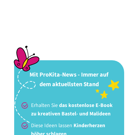
Mit ProKita-News - Immer auf
dem aktuellsten Stand
Erhalten Sie
das kostenlose E-Book
zu kreativen Bastel- und Malideen
Diese Ideen lassen
Kinderherzen
höher schlagen