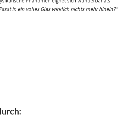
ysikalische Phänomen eignet sich wunderbar als
Passt in ein volles Glas wirklich nichts mehr hinein?“
urch: