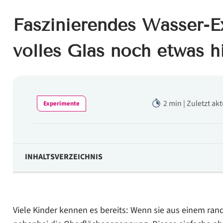
Faszinierendes Wasser-Ex
volles Glas noch etwas h
2 min | Zuletzt ak
Experimente
INHALTSVERZEICHNIS
Das brauchen Sie:
So führen Sie das Experiment durch:
Viele Kinder kennen es bereits: Wenn sie aus einem ran
Die kindgerechte Erklärung: