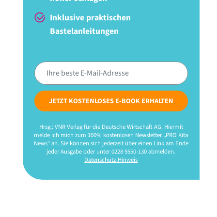
Inklusive praktischen
Bastelanleitungen
JETZT KOSTENLOSES E-BOOK ERHALTEN
Hrsg.: VNR Verlag für die Deutsche Wirtschaft AG. Hiermit
melde ich mich zum 100% kostenlosen Newsletter „PRO Kita
News“ an. Sie können sich jederzeit über einen Link am Ende
jeder Ausgabe oder unter 0228 9550-130 abmelden.
Datenschutz-Hinweis