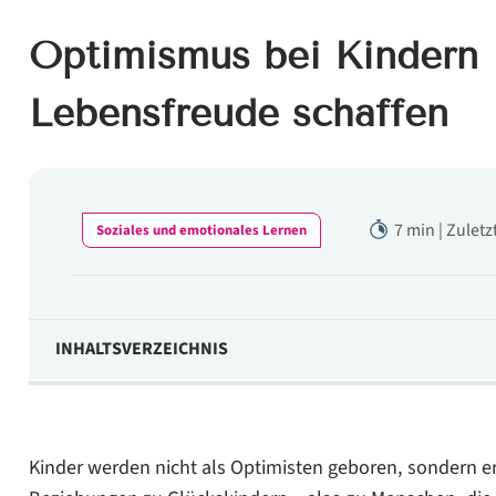
Optimismus bei Kindern 
Lebensfreude schaffen
7 min | Zuletz
Soziales und emotionales Lernen
INHALTSVERZEICHNIS
Was brauchen Kinder zum Glücklichsein?
Erziehen Sie Kinder zum Glücklichsein
Kinder werden nicht als Optimisten geboren, sondern e
1. Tipp: Helfen Sie, Gefühle zu verstehen