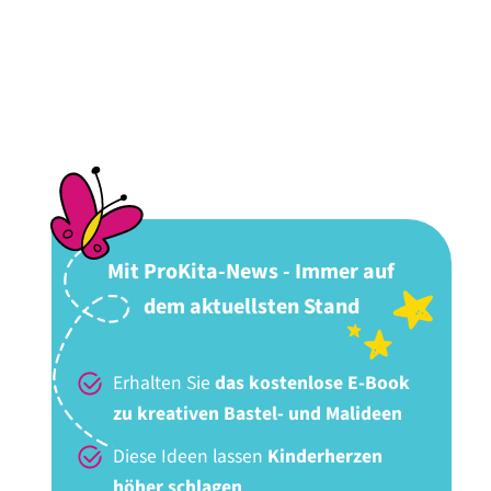
Mit ProKita-News - Immer auf
dem aktuellsten Stand
Erhalten Sie
das kostenlose E-Book
zu kreativen Bastel- und Malideen
Diese Ideen lassen
Kinderherzen
höher schlagen