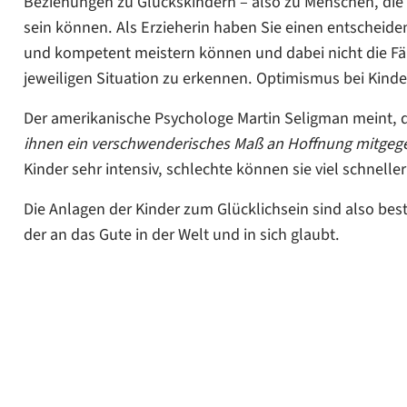
Beziehungen zu Glückskindern – also zu Menschen, die 
sein können. Als Erzieherin haben Sie einen entscheide
2. Schaffen Sie „Flows“
und kompetent meistern können und dabei nicht die Fäh
3. Tipp: Seien Sie gemeinsam fröhlich
jeweiligen Situation zu erkennen. Optimismus bei Kinder
4. Tipp: Erklären Sie die Welt positiv
Der amerikanische Psychologe Martin Seligman meint, 
5. Tipp: Geben Sie Raum zum Träumen und Denken
ihnen ein verschwenderisches Maß an Hoffnung mitgeg
Kinder sehr intensiv, schlechte können sie viel schnell
Die Anlagen der Kinder zum Glücklichsein sind also best
der an das Gute in der Welt und in sich glaubt.