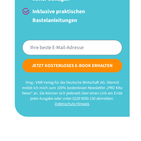
Inklusive praktischen
Bastelanleitungen
JETZT KOSTENLOSES E-BOOK ERHALTEN
Hrsg.: VNR Verlag für die Deutsche Wirtschaft AG. Hiermit
melde ich mich zum 100% kostenlosen Newsletter „PRO Kita
News“ an. Sie können sich jederzeit über einen Link am Ende
jeder Ausgabe oder unter 0228 9550-130 abmelden.
Datenschutz-Hinweis