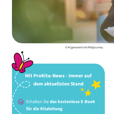
© KI generiert mit Midjourney
Mit ProKita-News - Immer auf
dem aktuellsten Stand
Erhalten Sie
das kostenlose E-Book
für die Kitaleitung