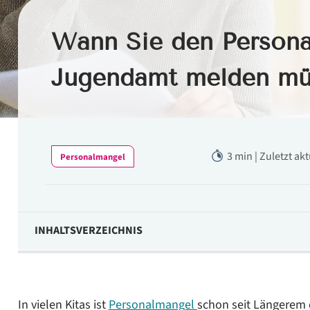
Wann Sie den Person
Jugendamt melden mü
3 min | Zuletzt ak
Personalmangel
INHALTSVERZEICHNIS
Rechtsgrundlage: § 47 Abs. 1 SGB VIII
Meldepflicht liegt beim Träger
In vielen Kitas ist
Personalmangel
schon seit Längerem 