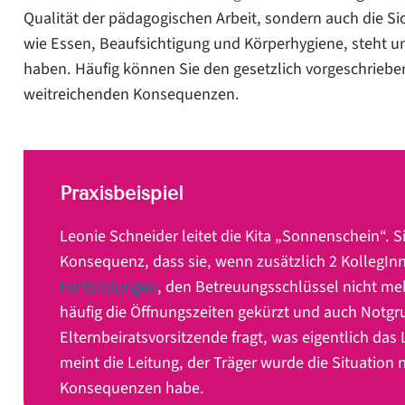
Melden Sie die Ist-Situation
Qualität der pädagogischen Arbeit, sondern auch die Si
wie Essen, Beaufsichtigung und Körperhygiene, steht un
Nehmen Sie Meldepflichten ernst
haben. Häufig können Sie den gesetzlich vorgeschrieben
weitreichenden Konsequenzen.
Praxisbeispiel
Leonie Schneider leitet die Kita „Sonnenschein“. Si
Konsequenz, dass sie, wenn zusätzlich 2 KollegInn
Fortbildungen
, den Betreuungsschlüssel nicht me
häufig die Öffnungszeiten gekürzt und auch Notgru
Elternbeiratsvorsitzende fragt, was eigentlich das
meint die Leitung, der Träger wurde die Situation 
Konsequenzen habe.