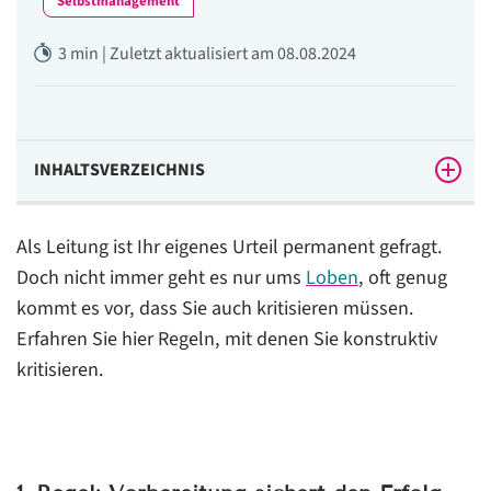
Selbstmanagement
3 min | Zuletzt aktualisiert am 08.08.2024
INHALTSVERZEICHNIS
1. Regel: Vorbereitung sichert den Erfolg
Als Leitung ist Ihr eigenes Urteil permanent gefragt.
2. Regel: Schauen Sie mit den Augen des anderen
Doch nicht immer geht es nur ums
Loben
, oft genug
kommt es vor, dass Sie auch kritisieren müssen.
3. Regel: Arbeiten Sie mit Ich-Botschaften
Erfahren Sie hier Regeln, mit denen Sie konstruktiv
4. Regel: Kritisieren Sie immer unter 4 Augen
kritisieren.
Fazit