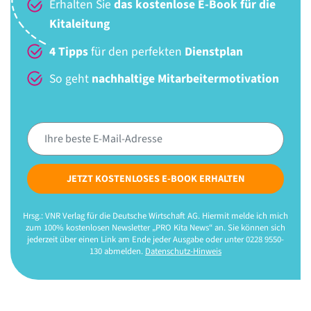
Erhalten Sie
das kostenlose E-Book für die
Kitaleitung
4 Tipps
für den perfekten
Dienstplan
So geht
nachhaltige Mitarbeitermotivation
JETZT KOSTENLOSES E-BOOK ERHALTEN
Hrsg.: VNR Verlag für die Deutsche Wirtschaft AG. Hiermit melde ich mich
zum 100% kostenlosen Newsletter „PRO Kita News“ an. Sie können sich
jederzeit über einen Link am Ende jeder Ausgabe oder unter 0228 9550-
130 abmelden.
Datenschutz-Hinweis