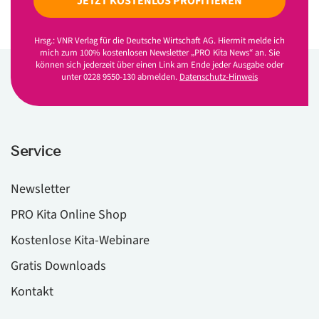
JETZT KOSTENLOS PROFITIEREN
Hrsg.: VNR Verlag für die Deutsche Wirtschaft AG. Hiermit melde ich
mich zum 100% kostenlosen Newsletter „PRO Kita News“ an. Sie
können sich jederzeit über einen Link am Ende jeder Ausgabe oder
unter 0228 9550-130 abmelden.
Datenschutz-Hinweis
Service
Newsletter
PRO Kita Online Shop
Kostenlose Kita-Webinare
Gratis Downloads
Kontakt