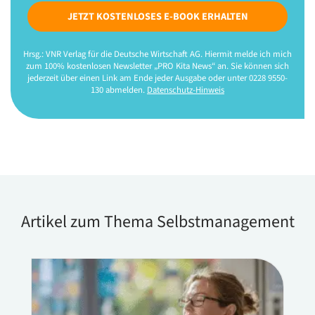
JETZT KOSTENLOSES E-BOOK ERHALTEN
Hrsg.: VNR Verlag für die Deutsche Wirtschaft AG. Hiermit melde ich mich
zum 100% kostenlosen Newsletter „PRO Kita News“ an. Sie können sich
jederzeit über einen Link am Ende jeder Ausgabe oder unter 0228 9550-
130 abmelden.
Datenschutz-Hinweis
Artikel zum Thema Selbstmanagement