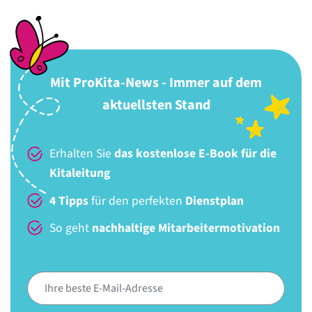
Mit ProKita-News - Immer auf dem
aktuellsten Stand
Erhalten Sie
das kostenlose E-Book für die
Kitaleitung
4 Tipps
für den perfekten
Dienstplan
So geht
nachhaltige Mitarbeitermotivation