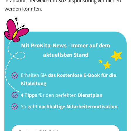
in Zukunft bei weiterem Sozialsponsoring vermieden
werden könnten.
Mit ProKita-News - Immer auf dem
aktuellsten Stand
Erhalten Sie
das kostenlose E-Book für die
Kitaleitung
4 Tipps
für den perfekten
Dienstplan
So geht
nachhaltige Mitarbeitermotivation