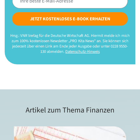
JETZT KOSTENLOSES E-BOOK ERHALTEN
Hrsg.: VNR Verlag für die Deutsche Wirtschaft AG. Hiermit melde ich mich
zum 100% kostenlosen Newsletter „PRO Kita News“ an. Sie können sich
jederzeit über einen Link am Ende jeder Ausgabe oder unter 0228 9550-
130 abmelden.
Datenschutz-Hinweis
Artikel zum Thema Finanzen