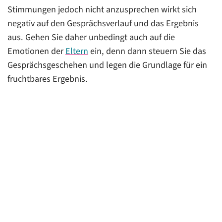
eskalieren können
Stimmungen jedoch nicht anzusprechen wirkt sich
Zusammenarbeit mit Eltern: Grundlage jeder
negativ auf den Gesprächsverlauf und das Ergebnis
Konfliktprävention
aus. Gehen Sie daher unbedingt auch auf die
Emotionen der
Eltern
ein, denn dann steuern Sie das
Typische Konflikte mit Eltern in der Kita
Gesprächsgeschehen und legen die Grundlage für ein
Elterngespräche professionell führen
fruchtbares Ergebnis.
Elternabende: Beteiligung ermöglichen, Konflikte
begrenzen
Kritische Eltern in der Kita: Herausforderung oder
Ressource?
Beschwerde über Kita beim Jugendamt: Was Leitung
und Träger tun sollten
Rechtssicher handeln, wenn Eltern ihre Beiträge nicht
zahlen
Datenschutz in Elternkonflikten