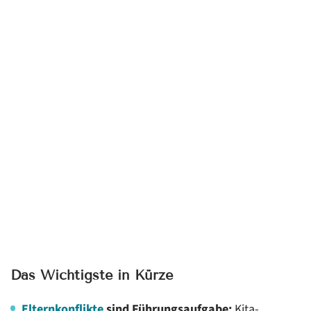
Kinderschutz: Wenn Elternkonflikte ernstere Hinweise
enthalten
Dokumentation: Was bei Elternkonflikten festgehalten
werden sollte
Fazit: Elternkonflikte brauchen Klarheit, Haltung und
Verfahren
Das Wichtigste in Kürze
Elternkonflikte
sind Führungsaufgabe:
Kita-