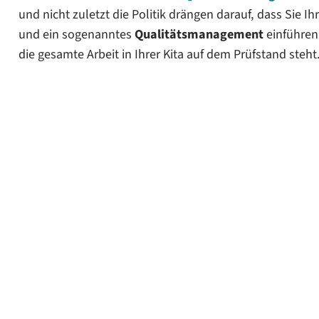
Die Vorteile auf einen Blick: Warum sich QM für alle lohn
und nicht zuletzt die Politik drängen darauf, dass Sie I
und ein sogenanntes
Qualitätsmanagement
einführen.
Digitale vs. Analoge Dokumentation: Der Schnellcheck
die gesamte Arbeit in Ihrer Kita auf dem Prüfstand steht
Fazit: Das QM-Handbuch als Fundament Ihrer Leitungskr