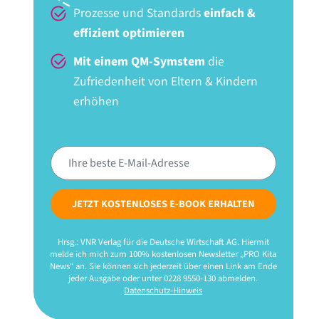
Prozesse und Standards
einfach &
effizient optimieren
Mit einem QM-Symstem
die
Zufriedenheit von Eltern & Kindern
erhöhen
JETZT KOSTENLOSES E-BOOK ERHALTEN
Hrsg.: VNR Verlag für die Deutsche Wirtschaft AG. Hiermit
melde ich mich zum 100% kostenlosen Newsletter „PRO Kita
News“ an. Sie können sich jederzeit über einen Link am Ende
jeder Ausgabe oder unter 0228 9550-130 abmelden.
Datenschutz-Hinweis