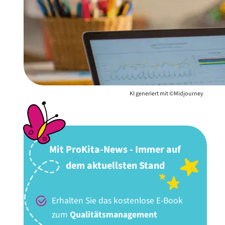
KI generiert mit ©Midjourney
Mit ProKita-News - Immer auf
dem aktuellsten Stand
Erhalten Sie das kostenlose E-Book
zum
Qualitätsmanagement