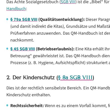
Das Achte Sozialgesetzbuch (
SGB VIII
) ist die „Bibel“ f
Handbuch
:
§ 79a SGB VIII
(Qualitätsentwicklung):
Dieser Paragr
(und damit indirekt die Kitas), Grundsätze und Maßst
Prüfverfahren anzuwenden. Das QM-Handbuch ist de
nachkommt.
§ 45 SGB VIII
(Betriebserlaubnis):
Eine Kita erhält ih
Betreuung“ gewährleistet ist. Das QM-Handbuch die
Prozesse (z. B. Hygiene, Aufsichtspflicht) strukturiert
2. Der Kinderschutz (
§ 8a SGB VIII
)
Dies ist der rechtlich sensibelste Bereich. Ein QM-Han
Kinderschutz enthalten.
Rechtssicherheit:
Wenn es zu einem Vorfall kommt, f