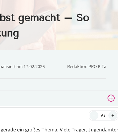
lbst gemacht – So
tung
tualisiert am 17.02.2026
Redaktion PRO KiTa
-
+
Aa
chten Stresskiller im Kita-Alltag
 gerade ein großes Thema. Viele Träger, Jugendämter