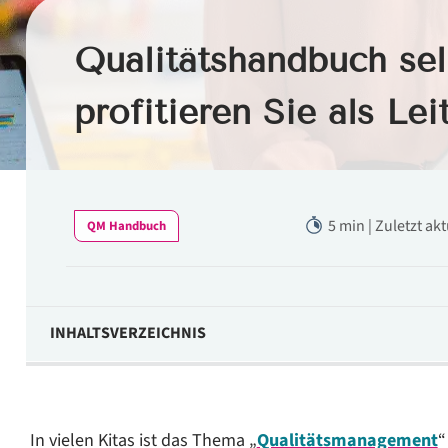
Qualitätshandbuch se
profitieren Sie als Lei
5 min | Zuletzt ak
QM Handbuch
INHALTSVERZEICHNIS
Der rechtliche Hintergrund
Entlastung für die Kita-Leitung: Vom „Papier-Tiger“ zum e
In vielen Kitas ist das Thema „
Qualitätsmanagement
“