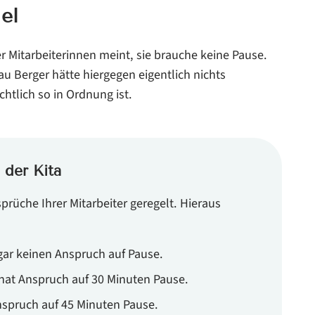
, später kommen oder früher gehen?
el
rlassen?
er Mitarbeiterinnen meint, sie brauche keine Pause.
, z. B. zum Rauchen oder auf für die Toilettenbenutzung
au Berger hätte hiergegen eigentlich nichts
htlich so in Ordnung ist.
en, anordnen, dass die Pause durchgearbeitet wird?
 der Kita
rüche Ihrer Mitarbeiter geregelt. Hieraus
gar keinen Anspruch auf Pause.
hat Anspruch auf 30 Minuten Pause.
nspruch auf 45 Minuten Pause.