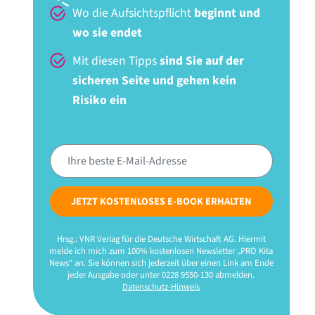
Wo die Aufsichtspflicht
beginnt und
wo sie endet
Mit diesen Tipps
sind Sie auf der
sicheren Seite und gehen kein
Risiko ein
JETZT KOSTENLOSES E-BOOK ERHALTEN
Hrsg.: VNR Verlag für die Deutsche Wirtschaft AG. Hiermit
melde ich mich zum 100% kostenlosen Newsletter „PRO Kita
News“ an. Sie können sich jederzeit über einen Link am Ende
jeder Ausgabe oder unter 0228 9550-130 abmelden.
Datenschutz-Hinweis