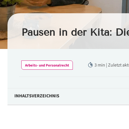
Pausen in der Kita: Di
3 min | Zuletzt ak
Arbeits- und Personalrecht
INHALTSVERZEICHNIS
Pausen in der Kita: Praxisbeispiel
Was bedeutet das für Sie?