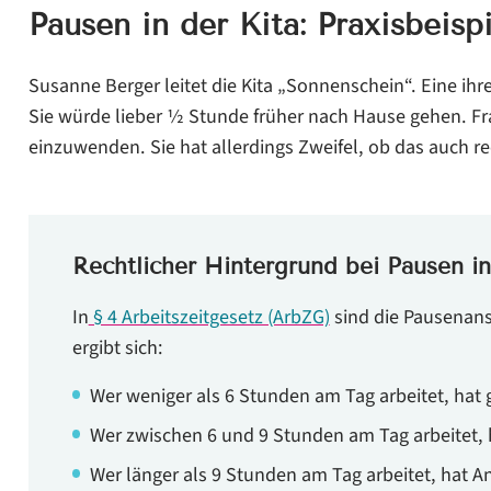
Frage: Können Mitarbeiter statt einer Pause zu machen
Pausen in der Kita: Praxisbeispi
Frage: Dürfen Mitarbeiter während der Pause die Kita ve
Susanne Berger leitet die Kita „Sonnenschein“. Eine ihr
Frage: Stehen den Mitarbeitern zusätzliche Pausenzeiten
Sie würde lieber 1⁄2 Stunde früher nach Hause gehen. Fr
zu?
einzuwenden. Sie hat allerdings Zweifel, ob das auch rec
Frage: Sind Mitarbeiter während der Pause versichert?
Frage: Kann ich in Zeiten, in denen mir Mitarbeiter fehl
Empfehlung
Rechtlicher Hintergrund bei Pausen in
In
§ 4 Arbeitszeitgesetz (ArbZG)
sind die Pausenansp
ergibt sich:
Wer weniger als 6 Stunden am Tag arbeitet, hat 
Wer zwischen 6 und 9 Stunden am Tag arbeitet, 
Wer länger als 9 Stunden am Tag arbeitet, hat A