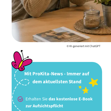
© KI-generiert mit ChatGPT
Mit ProKita-News - Immer auf
dem aktuellsten Stand
Erhalten Sie
das kostenlose E-Book
zur Aufsichtspflicht