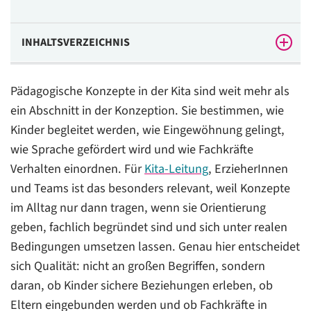
INHALTSVERZEICHNIS
Was pädagogische Konzepte in der Kita leisten
Pädagogische Konzepte in der Kita sind weit mehr als
müssen
ein Abschnitt in der Konzeption. Sie bestimmen, wie
Warum Konzepte für Kita-Leitung und Teams im Alltag
Kinder begleitet werden, wie Eingewöhnung gelingt,
so wichtig sind
wie Sprache gefördert wird und wie Fachkräfte
Das Bild vom Kind steht im Zentrum jedes
Verhalten einordnen. Für
Kita-Leitung
, ErzieherInnen
pädagogischen Konzepts
und Teams ist das besonders relevant, weil Konzepte
im Alltag nur dann tragen, wenn sie Orientierung
Eingewöhnung ist kein Detail, sondern ein zentrales
geben, fachlich begründet sind und sich unter realen
Konzept der Kita-Pädagogik
Bedingungen umsetzen lassen. Genau hier entscheidet
Sprachbildung ist kein Zusatzangebot, sondern Kern
sich Qualität: nicht an großen Begriffen, sondern
vieler Konzepte
daran, ob Kinder sichere Beziehungen erleben, ob
Wenn Kinder irritieren, braucht es Konzepte statt
Eltern eingebunden werden und ob Fachkräfte in