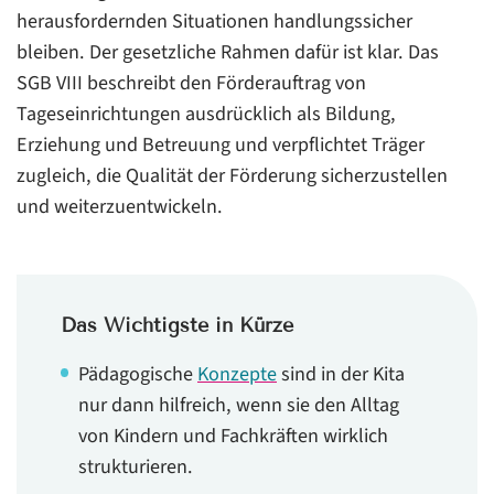
Schnellurteile
herausfordernden Situationen handlungssicher
bleiben. Der gesetzliche Rahmen dafür ist klar. Das
Elternarbeit gehört in jedes tragfähige pädagogische
Konzept
SGB VIII beschreibt den Förderauftrag von
Tageseinrichtungen ausdrücklich als Bildung,
Fazit: Woran gute pädagogische Konzepte in der Kita
Erziehung und Betreuung und verpflichtet Träger
zu erkennen sind
zugleich, die Qualität der Förderung sicherzustellen
und weiterzuentwickeln.
Das Wichtigste in Kürze
Pädagogische
Konzepte
sind in der Kita
nur dann hilfreich, wenn sie den Alltag
von Kindern und Fachkräften wirklich
strukturieren.