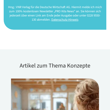
Hrsg.: VNR Verlag für die Deutsche Wirtschaft AG. Hiermit melde ich mich
zum 100% kostenlosen Newsletter „PRO Kita News“ an. Sie können sich
jederzeit über einen Link am Ende jeder Ausgabe oder unter 0228 9550-
130 abmelden.
Datenschutz-Hinweis
Artikel zum Thema Konzepte