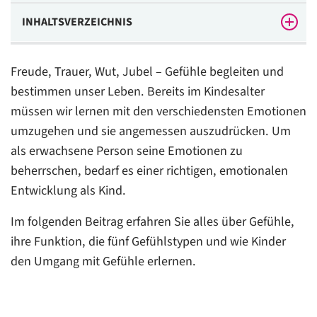
INHALTSVERZEICHNIS
Definition: Was sind Gefühle?
Freude, Trauer, Wut, Jubel – Gefühle begleiten und
5 Gefühlstypen und ihre individuellen Bedürfnisse
bestimmen unser Leben. Bereits im Kindesalter
müssen wir lernen mit den verschiedensten Emotionen
Welche Gefühle kennen die Kinder?
umzugehen und sie angemessen auszudrücken. Um
Projektwochen und Kita-Aktionen rund um das Thema
als erwachsene Person seine Emotionen zu
Gefühle
beherrschen, bedarf es einer richtigen, emotionalen
Sprechen Sie über den Umgang mit Gefühlen
Entwicklung als Kind.
Stellen Sie die Gefühle der Kinder musikalisch dar
Im folgenden Beitrag erfahren Sie alles über Gefühle,
ihre Funktion, die fünf Gefühlstypen und wie Kinder
Angebote, wie die Kinder ihre Gefühle erleben und
ausdrücken können
den Umgang mit Gefühle erlernen.