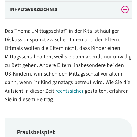
INHALTSVERZEICHNIS
Rechtliche Vorgaben bei einem Mittagsschlaf in der
Das Thema „Mittagsschlaf“ in der Kita ist häufiger
Kita
Diskussionspunkt zwischen Ihnen und den Eltern.
Was bedeutet das für Sie, wenn die Kinder einen
Oftmals wollen die Eltern nicht, dass Kinder einen
Mittagsschlaf halten?
Mittagsschlaf halten, weil sie dann abends nur unwillig
Am besten ist die Aufsicht durch eine Kita-Erzieherin
zu Bett gehen. Andere Eltern, insbesondere bei den
während der Schlafenszeit
U3-Kindern, wünschen den Mittagsschlaf vor allem
dann, wenn ihr Kind ganztags betreut wird. Wie Sie die
Offene Tür und Stichproben genügen während die
Aufsicht in dieser Zeit
rechtssicher
gestalten, erfahren
Kinder schlafen
Sie in diesem Beitrag.
Schaffen Sie ein Babyfon an und platzieren Sie es im
Schlafraum der Kita
Praxisbeispiel: