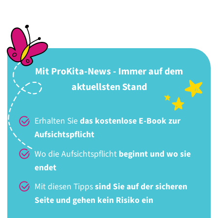
Mit ProKita-News - Immer auf dem
aktuellsten Stand
Erhalten Sie
das kostenlose E-Book zur
Aufsichtspflicht
Wo die Aufsichtspflicht
beginnt und wo sie
endet
Mit diesen Tipps
sind Sie auf der sicheren
Seite und gehen kein Risiko ein