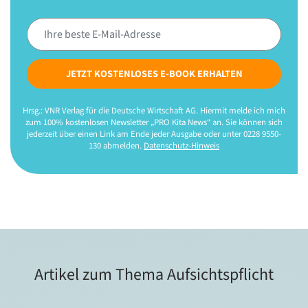
JETZT KOSTENLOSES E-BOOK ERHALTEN
Hrsg.: VNR Verlag für die Deutsche Wirtschaft AG. Hiermit melde ich mich
zum 100% kostenlosen Newsletter „PRO Kita News“ an. Sie können sich
jederzeit über einen Link am Ende jeder Ausgabe oder unter 0228 9550-
130 abmelden.
Datenschutz-Hinweis
Artikel zum Thema Aufsichtspflicht