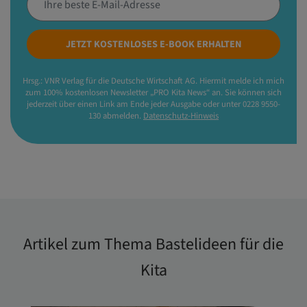
JETZT KOSTENLOSES E-BOOK ERHALTEN
Hrsg.: VNR Verlag für die Deutsche Wirtschaft AG. Hiermit melde ich mich
zum 100% kostenlosen Newsletter „PRO Kita News“ an. Sie können sich
jederzeit über einen Link am Ende jeder Ausgabe oder unter 0228 9550-
130 abmelden.
Datenschutz-Hinweis
Artikel zum Thema Bastelideen für die
Kita