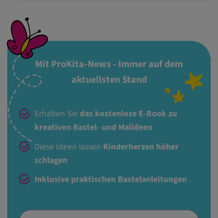
Mit ProKita-News - Immer auf dem
aktuellsten Stand
Erhalten Sie
das kostenlose E-Book zu
kreativen Bastel- und Malideen
Diese Ideen lassen
Kinderherzen höher
schlagen
Inklusive praktischen Bastelanleitungen