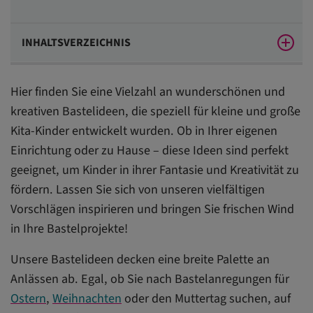
INHALTSVERZEICHNIS
Warum Basteln in der pädagogischen Arbeit
Hier finden Sie eine Vielzahl an wunderschönen und
unverzichtbar ist
kreativen Bastelideen, die speziell für kleine und große
Tierische Bastelprojekte: Kreativität und
Kita-Kinder entwickelt wurden. Ob in Ihrer eigenen
Naturverständnis im Kita-Alltag fördern
Einrichtung oder zu Hause – diese Ideen sind perfekt
Saisonale Bastelprojekte: Feste feiern und Traditionen
geeignet, um Kinder in ihrer Fantasie und Kreativität zu
erleben
fördern. Lassen Sie sich von unseren vielfältigen
Vorschlägen inspirieren und bringen Sie frischen Wind
Kreativität ohne Budget: Basteln mit Alltagsmaterialien
in Ihre Bastelprojekte!
Checkliste: Sicher Basteln mit Kleinkindern
Unsere Bastelideen decken eine breite Palette an
Tiere basteln mit verschiedenen Materialien
Anlässen ab. Egal, ob Sie nach Bastelanregungen für
Ostern
,
Weihnachten
oder den Muttertag suchen, auf