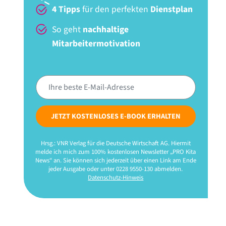
4 Tipps
für den perfekten
Dienstplan
So geht
nachhaltige
Mitarbeitermotivation
JETZT KOSTENLOSES E-BOOK ERHALTEN
Hrsg.: VNR Verlag für die Deutsche Wirtschaft AG. Hiermit
melde ich mich zum 100% kostenlosen Newsletter „PRO Kita
News“ an. Sie können sich jederzeit über einen Link am Ende
jeder Ausgabe oder unter 0228 9550-130 abmelden.
Datenschutz-Hinweis