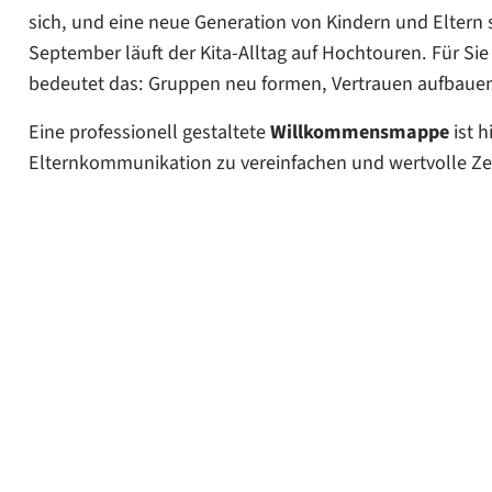
Checkliste: Was gehört in eine gute Willkommensmappe
sich, und eine neue Generation von Kindern und Eltern 
September läuft der Kita-Alltag auf Hochtouren. Für Sie
Die Willkommensmappe als fester Bestandteil des Qual
bedeutet das: Gruppen neu formen, Vertrauen aufbaue
Eine professionell gestaltete
Willkommensmappe
ist h
Elternkommunikation zu vereinfachen und wertvolle Zei