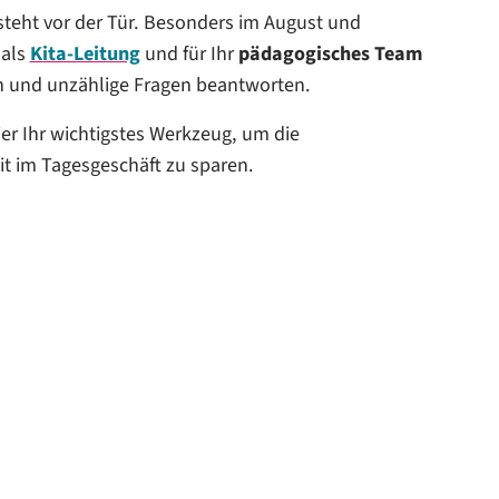
?
steht vor der Tür. Besonders im August und
 als
Kita-Leitung
und für Ihr
pädagogisches Team
itätsmanagements
n und unzählige Fragen beantworten.
ier Ihr wichtigstes Werkzeug, um die
t im Tagesgeschäft zu sparen.