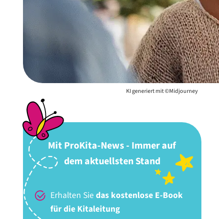
KI generiert mit ©Midjourney
Mit ProKita-News - Immer auf
dem aktuellsten Stand
Erhalten Sie
das kostenlose E-Book
für die Kitaleitung