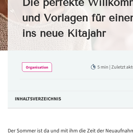
Die perfekte Willkom
und Vorlagen für eine
ins neue Kitajahr
5 min | Zuletzt ak
Organisation
INHALTSVERZEICHNIS
Das ist das Ziel einer Willkommensmappe
So legen Sie die Willkommensmappe für die Familien an
Der Sommer ist da und mit ihm die Zeit der Neuaufnahm