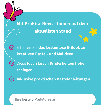
Mit ProKita-News - Immer auf dem
aktuellsten Stand
Erhalten Sie
das kostenlose E-Book zu
kreativen Bastel- und Malideen
Diese Ideen lassen
Kinderherzen höher
schlagen
Inklusive praktischen Bastelanleitungen