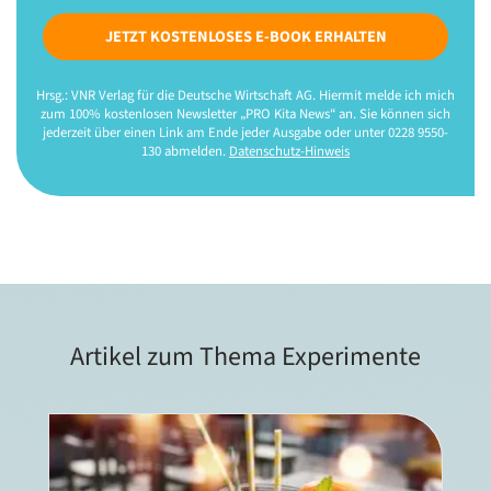
JETZT KOSTENLOSES E-BOOK ERHALTEN
Hrsg.: VNR Verlag für die Deutsche Wirtschaft AG. Hiermit melde ich mich
zum 100% kostenlosen Newsletter „PRO Kita News“ an. Sie können sich
jederzeit über einen Link am Ende jeder Ausgabe oder unter 0228 9550-
130 abmelden.
Datenschutz-Hinweis
Artikel zum Thema Experimente