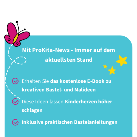
Mit ProKita-News - Immer auf dem
aktuellsten Stand
Erhalten Sie
das kostenlose E-Book zu
kreativen Bastel- und Malideen
Diese Ideen lassen
Kinderherzen höher
schlagen
Inklusive praktischen Bastelanleitungen