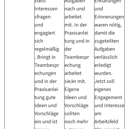
stellt
Aufgaben
Erklärungen
Interessen
nach und
und
sfragen
arbeitet
Erinnerungen
und
mit. In der
waren nötig,
engagiert
Praxisanlei
damit die
sich
tung und in
zugeteilten
regelmäßig
der
Aufgaben
. Bringt in
Teambespr
verlässlich
Teambespr
echung
erledigt
echungen
arbeitet
wurden.
und in der
sie/er mit.
Jetzt soll
Praxisanlei
Eigene
eigenes
tung gute
Ideen und
Engagement
Ideen und
Vorschläge
und Interesse
Vorschläge
sollten
am
ein und ist
noch mehr
Arbeitsfeld