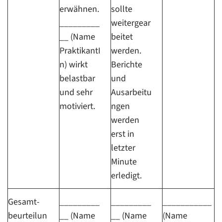
erwähnen.
sollte
_________
weitergear
__ (Name
beitet
PraktikantI
werden.
n) wirkt
Berichte
belastbar
und
und sehr
Ausarbeitu
motiviert.
ngen
werden
erst in
letzter
Minute
erledigt.
Gesamt-
_________
_________
___________
beurteilun
__ (Name
__ (Name
(Name