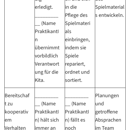
erledigt.
in die
Spielmaterial
_________
Pflege des
s entwickeln.
__ (Name
Spielmateri
PraktikantI
als
n
einbringen,
übernimmt
indem sie
vorbildlich
Spiele
Verantwort
repariert,
ung für die
ordnet und
Kita.
sortiert.
Bereitschaf
_________
_________
Planungen
t zu
__ (Name
__ (Name
und
kooperativ
PraktikantI
PraktikantI
getroffene
em
n) hält sich
n) fällt es
Absprachen
Verhalten
immer an
noch
im Team