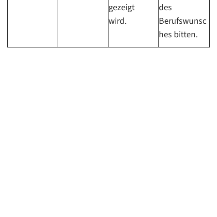
gezeigt
des
wird.
Berufswunsc
hes bitten.