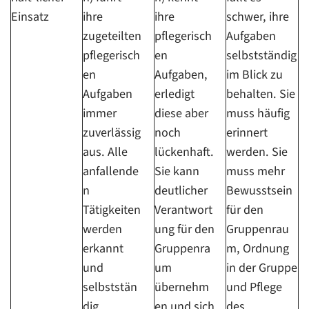
Einsatz
ihre
ihre
schwer, ihre
zugeteilten
pflegerisch
Aufgaben
pflegerisch
en
selbstständig
en
Aufgaben,
im Blick zu
Aufgaben
erledigt
behalten. Sie
immer
diese aber
muss häufig
zuverlässig
noch
erinnert
aus. Alle
lückenhaft.
werden. Sie
anfallende
Sie kann
muss mehr
n
deutlicher
Bewusstsein
Tätigkeiten
Verantwort
für den
werden
ung für den
Gruppenrau
erkannt
Gruppenra
m, Ordnung
und
um
in der Gruppe
selbststän
übernehm
und Pflege
dig
en und sich
des