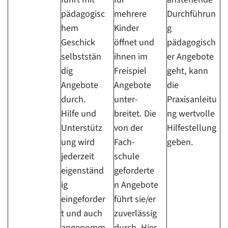
pädagogisc
mehrere
Durchführun
hem
Kinder
g
Geschick
öffnet und
pädagogisch
selbststän
ihnen im
er Angebote
dig
Freispiel
geht, kann
Angebote
Angebote
die
durch.
unter-
Praxisanleitu
Hilfe und
breitet. Die
ng wertvolle
Unterstütz
von der
Hilfestellung
ung wird
Fach-
geben.
jederzeit
schule
eigenständ
geforderte
ig
n Angebote
eingeforder
führt sie/er
t und auch
zuverlässig
angenomm
durch. Hier