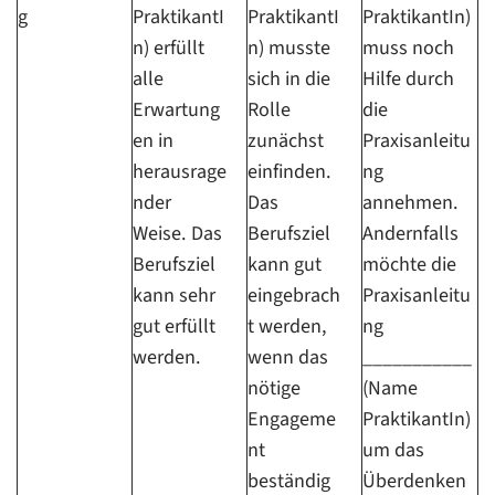
g
PraktikantI
PraktikantI
PraktikantIn)
n) erfüllt
n) musste
muss noch
alle
sich in die
Hilfe durch
Erwartung
Rolle
die
en in
zunächst
Praxisanleitu
herausrage
einfinden.
ng
nder
Das
annehmen.
Weise. Das
Berufsziel
Andernfalls
Berufsziel
kann gut
möchte die
kann sehr
eingebrach
Praxisanleitu
gut erfüllt
t werden,
ng
werden.
wenn das
___________
nötige
(Name
Engageme
PraktikantIn)
nt
um das
beständig
Überdenken