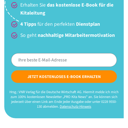
Erhalten Sie
das kostenlose E-Book für die
Kitaleitung
4 Tipps
für den perfekten
Dienstplan
So geht
nachhaltige Mitarbeitermotivation
JETZT KOSTENLOSES E-BOOK ERHALTEN
Hrsg.: VNR Verlag für die Deutsche Wirtschaft AG. Hiermit melde ich mich
zum 100% kostenlosen Newsletter „PRO Kita News“ an. Sie können sich
jederzeit über einen Link am Ende jeder Ausgabe oder unter 0228 9550-
130 abmelden.
Datenschutz-Hinweis