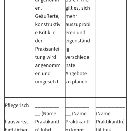
en.
gilt es, sich
Geäußerte,
mehr
konstruktiv
auszuprobi
e Kritik in
eren und
der
eigenständ
Praxisanlei
ig
tung wird
verschiede
angenomm
nste
en und
Angebote
umgesetzt.
zu planen.
Pflegerisch
_________
_________
___________
-
__ (Name
__ (Name
(Name
hauswirtsc
PraktikantI
PraktikantI
PraktikantIn)
haft-licher
n) führt
n) kennt
fällt es