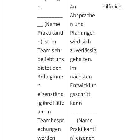
n.
An
hilfreich.
_________
Absprache
__ (Name
n und
PraktikantI
Planungen
n) ist im
wird sich
Team sehr
zuverlässig
beliebt uns
gehalten.
bietet den
Im
KollegInne
nächsten
n
Entwicklun
eigenständ
gsschritt
ig ihre Hilfe
kann
an. In
_________
Teambespr
__ (Name
echungen
PraktikantI
werden
n) eigenen