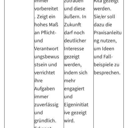
immer
zutrauen
Kita gezeigt
vorbereitet
und diese
werden.
. Zeigt ein
äußern. In
Sie/er soll
hohes Maß
Zukunft
dazu die
an Pflicht-
darf noch
Praxisanleitu
und
deutlicher
ng nutzen,
Verantwort
Interesse
um Ideen
ungsbewus
gezeigt
und Fall-
stsein und
werden,
beispiele zu
verrichtet
indem sich
besprechen.
ihre
mehr
Aufgaben
engagiert
immer
und
zuverlässig
Eigeninitiat
und
ive gezeigt
gründlich.
wird.