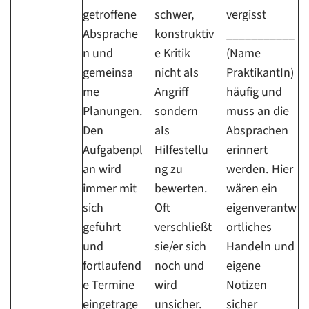
getroffene
schwer,
vergisst
Absprache
konstruktiv
___________
n und
e Kritik
(Name
gemeinsa
nicht als
PraktikantIn)
me
Angriff
häufig und
Planungen.
sondern
muss an die
Den
als
Absprachen
Aufgabenpl
Hilfestellu
erinnert
an wird
ng zu
werden. Hier
immer mit
bewerten.
wären ein
sich
Oft
eigenverantw
geführt
verschließt
ortliches
und
sie/er sich
Handeln und
fortlaufend
noch und
eigene
e Termine
wird
Notizen
eingetrage
unsicher.
sicher