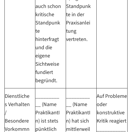
auch schon
Standpunk
kritische
te in der
Standpunk
Praxisanlei
te
tung
hinterfragt
vertreten.
und die
eigene
Sichtweise
fundiert
begründt.
Dienstliche
_________
_________
Auf Probleme
s Verhalten
__ (Name
__ (Name
oder
/
PraktikantI
PraktikantI
konstruktive
Besondere
n) ist stets
n) hat sich
Kritik reagiert
Vorkommn
pünktlich
mittlerweil
___________