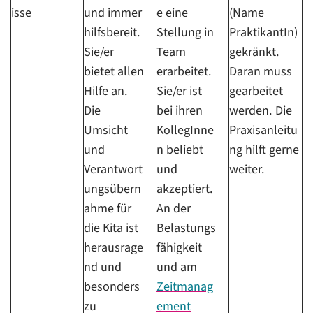
isse
und immer
e eine
(Name
hilfsbereit.
Stellung in
PraktikantIn)
Sie/er
Team
gekränkt.
bietet allen
erarbeitet.
Daran muss
Hilfe an.
Sie/er ist
gearbeitet
Die
bei ihren
werden. Die
Umsicht
KollegInne
Praxisanleitu
und
n beliebt
ng hilft gerne
Verantwort
und
weiter.
ungsübern
akzeptiert.
ahme für
An der
die Kita ist
Belastungs
herausrage
fähigkeit
nd und
und am
besonders
Zeitmanag
zu
ement