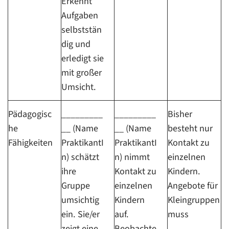
Erkennt
Aufgaben
selbststän
dig und
erledigt sie
mit großer
Umsicht.
Pädagogisc
_________
_________
Bisher
he
__ (Name
__ (Name
besteht nur
Fähigkeiten
PraktikantI
PraktikantI
Kontakt zu
n) schätzt
n) nimmt
einzelnen
ihre
Kontakt zu
Kindern.
Gruppe
einzelnen
Angebote für
umsichtig
Kindern
Kleingruppen
ein. Sie/er
auf.
muss
zeigt eine
Beobachte
___________