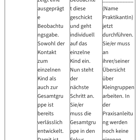
ausgeprägt
t diese
(Name
e
geschickt
PraktikantIn)
Beobachtu
und geht
jetzt
ngsgabe.
individuell
durchführen.
Sowohl der
auf das
Sie/er muss
Kontakt
einzelne
an
zum
Kind ein.
ihrer/seiner
einzelnen
Nun steht
Übersicht
Kind als
der
über
auch zur
nächste
Kleingruppen
Gesamtgru
Schritt an.
arbeiten. In
ppe ist
Sie/er
der
bereits
muss die
Praxisanleitu
verlässlich
Gesamtgru
ng werden
entwickelt.
ppe in den
noch keine
Damit ist
Fokus
eigenen