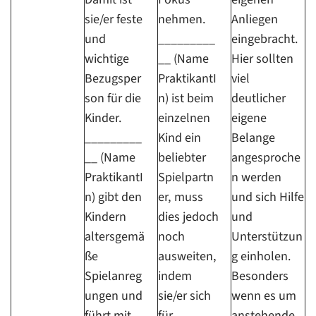
sie/er feste
nehmen.
Anliegen
und
_________
eingebracht.
wichtige
__ (Name
Hier sollten
Bezugsper
PraktikantI
viel
son für die
n) ist beim
deutlicher
Kinder.
einzelnen
eigene
_________
Kind ein
Belange
__ (Name
beliebter
angesproche
PraktikantI
Spielpartn
n werden
n) gibt den
er, muss
und sich Hilfe
Kindern
dies jedoch
und
altersgemä
noch
Unterstützun
ße
ausweiten,
g einholen.
Spielanreg
indem
Besonders
ungen und
sie/er sich
wenn es um
führt mit
für
anstehende