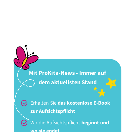
Mit ProKita-News - Immer auf
dem aktuellsten Stand
Erhalten Sie
das kostenlose E-Book
zur Aufsichtspflicht
Wo die Aufsichtspflicht
beginnt und
wo sie endet