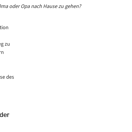
t Oma oder Opa nach Hause zu gehen?
tion
eg zu
rn
se des
der