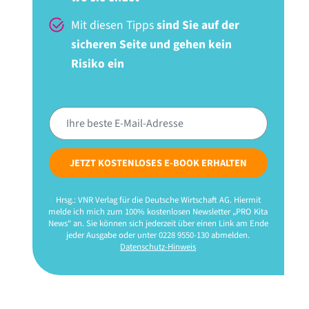
Mit diesen Tipps
sind Sie auf der
sicheren Seite und gehen kein
Risiko ein
JETZT KOSTENLOSES E-BOOK ERHALTEN
Hrsg.: VNR Verlag für die Deutsche Wirtschaft AG. Hiermit
melde ich mich zum 100% kostenlosen Newsletter „PRO Kita
News“ an. Sie können sich jederzeit über einen Link am Ende
jeder Ausgabe oder unter 0228 9550-130 abmelden.
Datenschutz-Hinweis