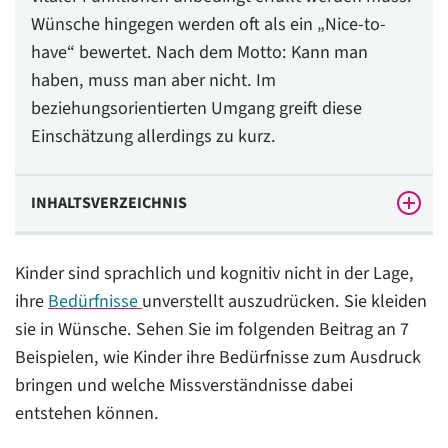
Wünsche hingegen werden oft als ein „Nice-to-
have“ bewertet. Nach dem Motto: Kann man
haben, muss man aber nicht. Im
beziehungsorientierten Umgang greift diese
Einschätzung allerdings zu kurz.
INHALTSVERZEICHNIS
Diese Bedürfnisse sollten Sie kennen
Kinder sind sprachlich und kognitiv nicht in der Lage,
2. Wunsch: „Ich will nicht rausgehen/das nicht
ihre
Bedürfnisse
unverstellt auszudrücken. Sie kleiden
probieren/bei dem neuen Spiel nicht mitspielen.“
sie in Wünsche. Sehen Sie im folgenden Beitrag an 7
3. Wunsch: „Ich will, dass wir das gleiche Spiel spielen
Beispielen, wie Kinder ihre Bedürfnisse zum Ausdruck
wie gestern.“
bringen und welche Missverständnisse dabei
entstehen können.
4. Wunsch: „Ich will heute mein Kostüm anlassen, den
ganzen Tag.“