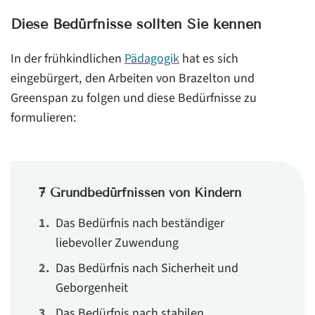
Diese Bedürfnisse sollten Sie kennen
5. Wunsch: „Ich will jetzt sofort die große Schere
haben.“
In der frühkindlichen
Pädagogik
hat es sich
6. Wunsch: „Ich will nur mit meiner besten
eingebürgert, den Arbeiten von Brazelton und
Freundin/meinem besten Freund spielen – mit sonst
Greenspan zu folgen und diese Bedürfnisse zu
niemandem.“
formulieren:
7. Wunsch: „Ich will, dass du mein Bild aufhängst – als
allererstes.“
Fazit:
7 Grundbedürfnissen von Kindern
Das Bedürfnis nach beständiger
liebevoller Zuwendung
Das Bedürfnis nach Sicherheit und
Geborgenheit
Das Bedürfnis nach stabilen,