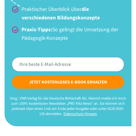
Praktischer Überblick über
die
verschiedenen Bildungskonzepte
Praxis-Tipps:
So gelingt die Umsetzung der
Pädagogik-Konzepte
JETZT KOSTENLOSES E-BOOK ERHALTEN
Hrsg.: VNR Verlag für die Deutsche Wirtschaft AG. Hiermit melde ich mich
zum 100% kostenlosen Newsletter „PRO Kita News“ an. Sie können sich
jederzeit über einen Link am Ende jeder Ausgabe oder unter 0228 9550-
130 abmelden.
Datenschutz-Hinweis