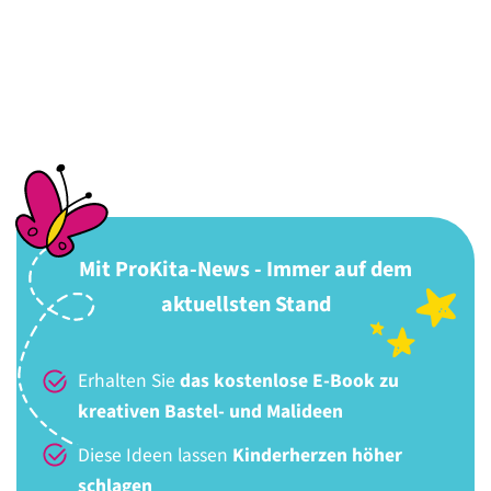
Mit ProKita-News - Immer auf dem
aktuellsten Stand
Erhalten Sie
das kostenlose E-Book zu
kreativen Bastel- und Malideen
Diese Ideen lassen
Kinderherzen höher
schlagen