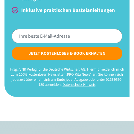
Inklusive praktischen Bastelanleitungen
JETZT KOSTENLOSES E-BOOK ERHALTEN
Hrsg.: VNR Verlag für die Deutsche Wirtschaft AG. Hiermit melde ich mich
zum 100% kostenlosen Newsletter „PRO Kita News“ an. Sie können sich
jederzeit über einen Link am Ende jeder Ausgabe oder unter 0228 9550-
130 abmelden.
Datenschutz-Hinweis